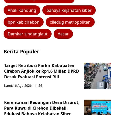
Anak Kandung
bahaya kejahatan siber
bpn kab cirebon
ciledug metropolitan
Damkar sindanglaut
dasar
Berita Populer
Target Retribusi Parkir Kabupaten
Cirebon Anjlok ke Rp1,6 Miliar, DPRD
Desak Evaluasi Potensi Riil
Kamis, 6 Agu 2026 - 11:56
Kerentanan Keuangan Desa Disorot,
Para Kuwu di Cirebon Dibekali
Edukasi Bahaya Kejahatan Siber