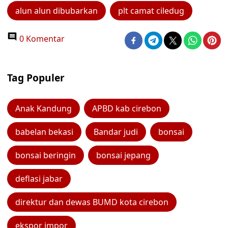
alun alun dibubarkan
plt camat ciledug
0 Komentar
Tag Populer
Anak Kandung
APBD kab cirebon
babelan bekasi
Bandar judi
bonsai
bonsai beringin
bonsai jepang
deflasi jabar
direktur dan dewas BUMD kota cirebon
ekspor impor