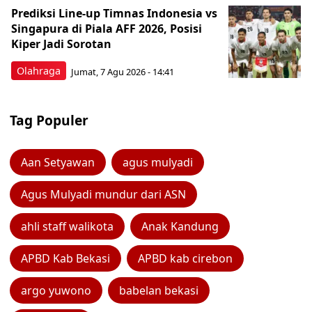
Prediksi Line-up Timnas Indonesia vs
Singapura di Piala AFF 2026, Posisi
Kiper Jadi Sorotan
Olahraga
Jumat, 7 Agu 2026 - 14:41
Tag Populer
Aan Setyawan
agus mulyadi
Agus Mulyadi mundur dari ASN
ahli staff walikota
Anak Kandung
APBD Kab Bekasi
APBD kab cirebon
argo yuwono
babelan bekasi