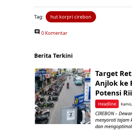
Tag:
hut korpri cirebon
0 Komentar
Berita Terkini
Target Ret
Anjlok ke 
Potensi Rii
Headline
Kamis,
CIREBON – Dewan
menyoroti tajam 
dan mengoptimal