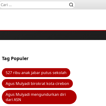
Tag Populer
527 ribu anak jabar putus sekolah
Agus Mulyadi birokrat kota cirebon
Agus Mulyadi mengundurkan diri
dari ASN