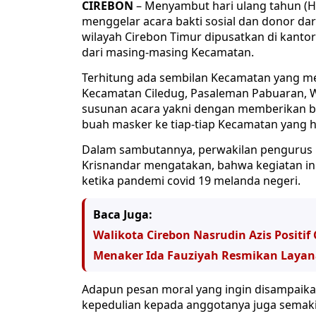
CIREBON
– Menyambut hari ulang tahun (HU
menggelar acara bakti sosial dan donor dara
wilayah Cirebon Timur dipusatkan di kant
dari masing-masing Kecamatan.
Terhitung ada sembilan Kecamatan yang meng
Kecamatan Ciledug, Pasaleman Pabuaran, W
susunan acara yakni dengan memberikan ba
buah masker ke tiap-tiap Kecamatan yang h
Dalam sambutannya, perwakilan pengurus K
Krisnandar mengatakan, bahwa kegiatan in
ketika pandemi covid 19 melanda negeri.
Baca Juga:
Walikota Cirebon Nasrudin Azis Positif
Menaker Ida Fauziyah Resmikan Layan
Adapun pesan moral yang ingin disampaik
kepedulian kepada anggotanya juga semak