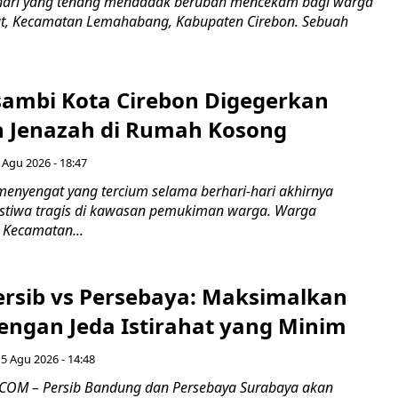
hari yang tenang mendadak berubah mencekam bagi warga
ut, Kecamatan Lemahabang, Kabupaten Cirebon. Sebuah
ambi Kota Cirebon Digegerkan
 Jenazah di Rumah Kosong
 Agu 2026 - 18:47
nyengat yang tercium selama berhari-hari akhirnya
stiwa tragis di kawasan pemukiman warga. Warga
 Kecamatan...
Persib vs Persebaya: Maksimalkan
engan Jeda Istirahat yang Minim
5 Agu 2026 - 14:48
COM – Persib Bandung dan Persebaya Surabaya akan