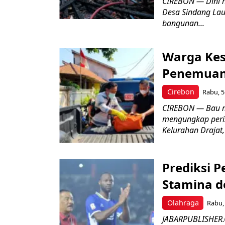
CIREBON — Dini 
Desa Sindang La
bangunan...
Warga Kes
Penemuan
Cirebon
Rabu, 5
CIREBON — Bau me
mengungkap peri
Kelurahan Drajat,
Prediksi 
Stamina d
Olahraga
Rabu, 
JABARPUBLISHER.