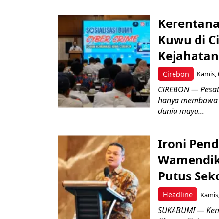
Kerentana
Kuwu di C
Kejahatan
Cirebon
Kamis, 
CIREBON — Pesatn
hanya membawa k
dunia maya...
Ironi Pend
Wamendik
Putus Seko
Headline
Kamis,
SUKABUMI — Keme