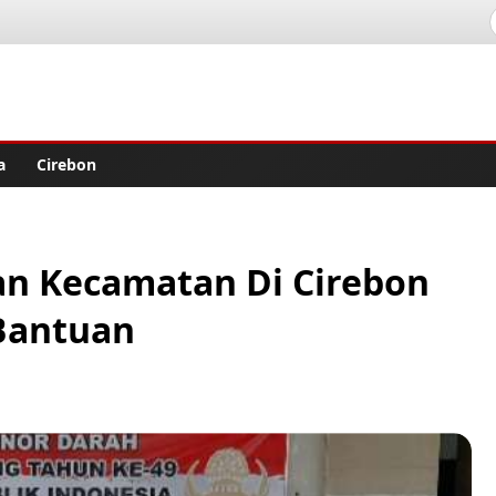
lisher
a
Cirebon
an Kecamatan Di Cirebon
Bantuan