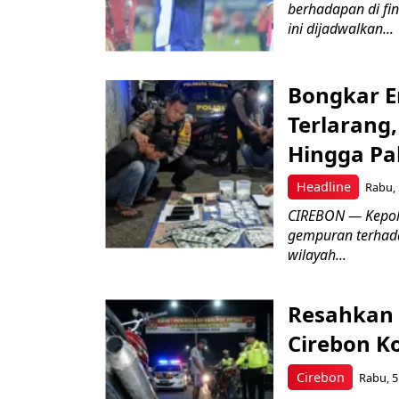
berhadapan di fin
ini dijadwalkan...
Bongkar E
Terlarang,
Hingga Pa
Headline
Rabu, 
​CIREBON — Kepoli
gempuran terhada
wilayah...
Resahkan 
Cirebon K
Cirebon
Rabu, 5