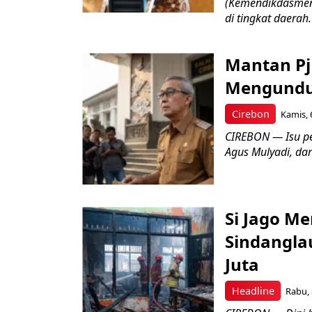
(Kemendikdasmen)
di tingkat daerah.
Mantan Pj
Mengundur
Cirebon
Kamis, 
CIREBON — Isu pe
Agus Mulyadi, dar
Si Jago M
Sindangla
Juta
Headline
Rabu, 