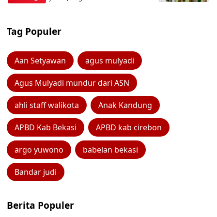
Tag Populer
Aan Setyawan
agus mulyadi
Agus Mulyadi mundur dari ASN
ahli staff walikota
Anak Kandung
APBD Kab Bekasi
APBD kab cirebon
argo yuwono
babelan bekasi
Bandar judi
Berita Populer