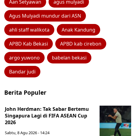
Aan Setyawan
agus mulyadi
Agus Mulyadi mundur dari ASN
ahli staff walikota
Anak Kandung
APBD Kab Bekasi
APBD kab cirebon
argo yuwono
babelan bekasi
Bandar judi
Berita Populer
John Herdman: Tak Sabar Bertemu
Singapura Lagi di FIFA ASEAN Cup
2026
Sabtu, 8 Agu 2026 - 14:24