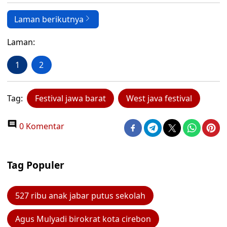
Laman berikutnya
Laman:
1
2
Tag:
Festival jawa barat
West java festival
0 Komentar
Tag Populer
527 ribu anak jabar putus sekolah
Agus Mulyadi birokrat kota cirebon