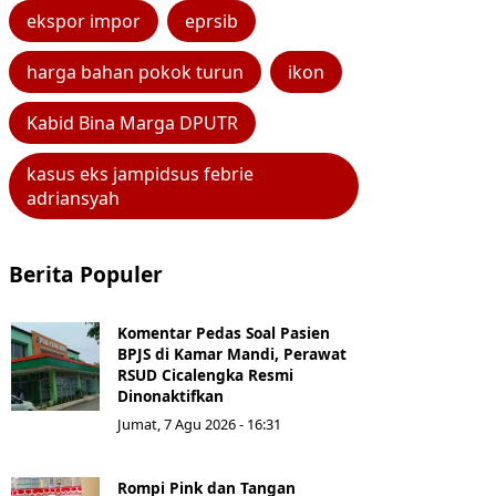
ekspor impor
eprsib
harga bahan pokok turun
ikon
Kabid Bina Marga DPUTR
kasus eks jampidsus febrie
adriansyah
Berita Populer
Komentar Pedas Soal Pasien
BPJS di Kamar Mandi, Perawat
RSUD Cicalengka Resmi
Dinonaktifkan
Jumat, 7 Agu 2026 - 16:31
Rompi Pink dan Tangan