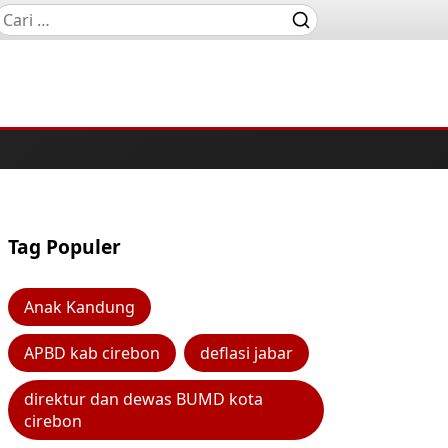
Tag Populer
Anak Kandung
APBD kab cirebon
deflasi jabar
direktur dan dewas BUMD kota
cirebon