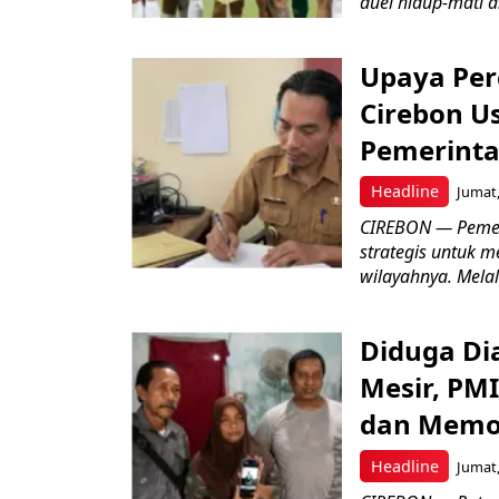
duel hidup-mati a
Upaya Per
Cirebon Us
Pemerinta
Headline
Jumat,
CIREBON — Pemer
strategis untuk m
wilayahnya. Melal
Diduga Dia
Mesir, PM
dan Memo
Headline
Jumat,