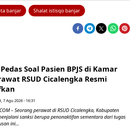
ta banjar
Shalat istisqo banjar
Pedas Soal Pasien BPJS di Kamar
rawat RSUD Cicalengka Resmi
fkan
, 7 Agu 2026 - 16:31
COM – Seorang perawat di RSUD Cicalengka, Kabupaten
enjalani sanksi berupa penonaktifan sementara dari tugas
san ini...