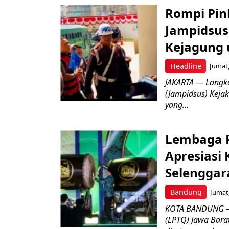
Rompi Pin
Jampidsus 
Kejagung 
Headline
Jumat,
JAKARTA — Langk
(Jampidsus) Kejak
yang...
Lembaga P
Apresiasi
Selenggar
Bandung
Jumat,
KOTA BANDUNG –
(LPTQ) Jawa Bara