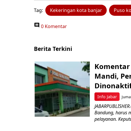
Tag:
Kekeringan kota banjar
Puso ko
0 Komentar
Berita Terkini
Komentar 
Mandi, Pe
Dinonakti
Info Jabar
Jumat
JABARPUBLISHER.
Bandung, harus m
pelayanan. Keputu