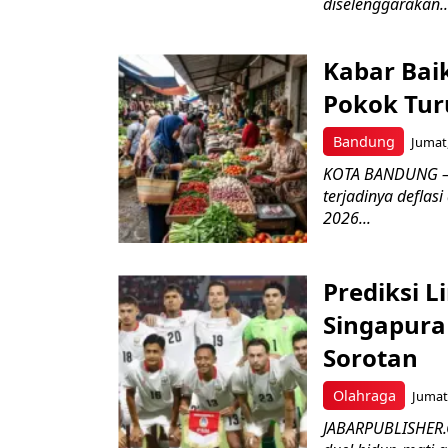
diselenggarakan..
Kabar Bai
Pokok Turu
Bandung
Jumat,
KOTA BANDUNG – 
terjadinya deflas
2026...
Prediksi L
Singapura 
Sorotan
Olahraga
Jumat,
JABARPUBLISHER.