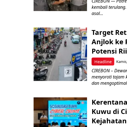
CIREBON — Potret
kembali terulang.
asal...
Target Ret
Anjlok ke 
Potensi Rii
Headline
Kamis,
CIREBON – Dewan
menyoroti tajam 
dan mengoptimal
Kerentana
Kuwu di C
Kejahatan