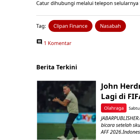
Catur dihubungi melalui telepon selularnya ti
Tag:
Clipan Finance
Nasabah
1 Komentar
Berita Terkini
John Herd
Lagi di FI
Olahraga
Sabtu,
JABARPUBLISHER.C
bicara setelah sk
AFF 2026.Indonesi