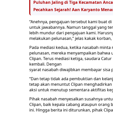
Puluhan Jaling di Tiga Kecamatan An
Pecahkan Sejarah! Aan Karyanto Mena
“Anehnya, pengajuan tersebut kami buat di
untuk jawabannya. Namun tanggal yang terce
lebih mundur dari pengajuan kami. Harusn
melakukan pelunasan,” jelas kakak korban, 
Pada mediasi kedua, ketika nasabah mint
pelunasan, mereka menyampaikan bahwa uni
Clipan. Terus mediasi ketiga, saudara Ca
kembali. Dengan
syarat nasabah diwajibkan membayar sisa 
“Dan tetap tidak ada pembuktian dan kelan
tetap akan menuntut Clipan menghadirkan u
aksi untuk menutup sementara aktifitas keg
Pihak nasabah menyesalkan susahnya unt
Clipan, baik kepala cabang ataupun orang
ini. Hingga berita ini diturunkan, pihak Cli