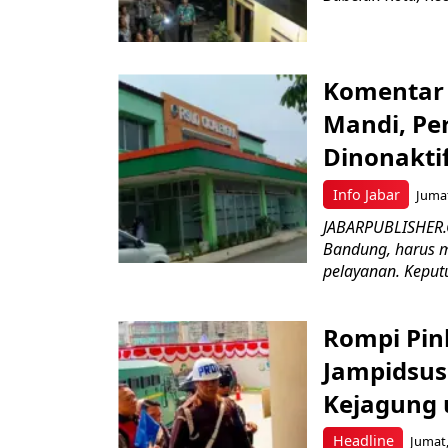
Komentar 
Mandi, Pe
Dinonakti
Info Jabar
Jumat
JABARPUBLISHER.
Bandung, harus m
pelayanan. Keputu
Rompi Pin
Jampidsus 
Kejagung 
Headline
Jumat,