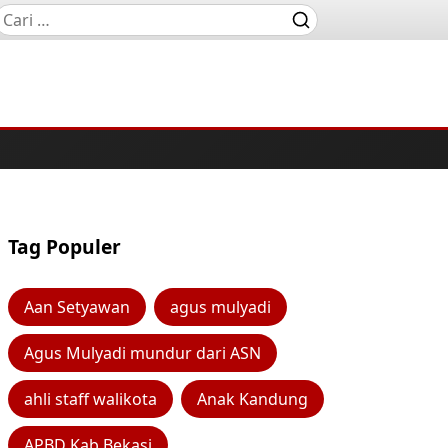
Tag Populer
Aan Setyawan
agus mulyadi
Agus Mulyadi mundur dari ASN
ahli staff walikota
Anak Kandung
APBD Kab Bekasi