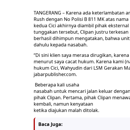
TANGERANG – Karena ada keterlambatan ang
Rush dengan No Polisi B 811 MK atas nama
kedua Cici akhirnya diambil pihak eksternal
tunggakan tersebut, Clipan justru terkesan
berhasil dihimpun mengatakan, bahwa unit 
dahulu kepada nasabah.
“Di sini klien saya merasa dirugikan, karen
menurut saya cacat hukum. Karena kami (nas
hukum Cici, Wahyudin dari LSM Gerakan M
jabarpublisher.com.
Beberapa kali usaha
nasabah untuk mencari jalan keluar dengan
pihak Clipan. Pertama, pihak Clipan men
kembali, namun kenyataan
ketika diajukan malah ditolak.
Baca Juga: