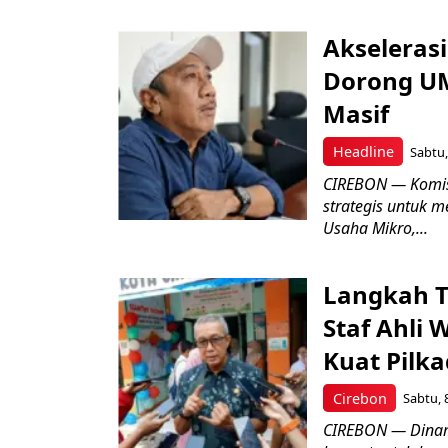
Akseleras
Dorong UM
Masif
Headline
Sabtu,
CIREBON — Komis
strategis untuk
Usaha Mikro,...
Langkah T
Staf Ahli 
Kuat Pilk
Cirebon
Sabtu, 
CIREBON — Dinami