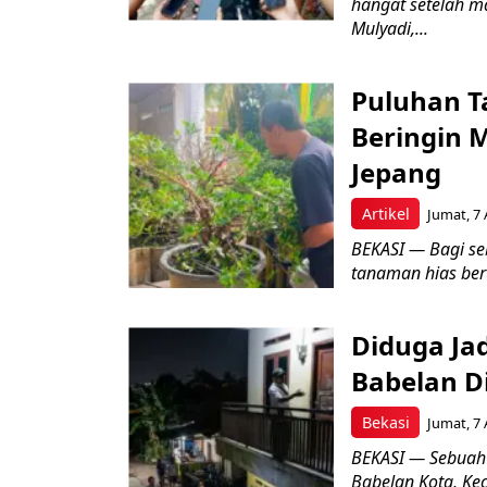
hangat setelah ma
Mulyadi,...
Puluhan T
Beringin 
Jepang
Artikel
Jumat, 7 
BEKASI — Bagi se
tanaman hias ber
Diduga Ja
Babelan D
Bekasi
Jumat, 7 
BEKASI — Sebuah
Babelan Kota, Ke