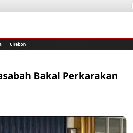
lisher
a
Cirebon
asabah Bakal Perkarakan