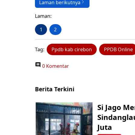
Laman berikutnya
Laman:
1
2
Tag:
Ppdb kab cirebon
PPDB Online
0 Komentar
Berita Terkini
Si Jago M
Sindangla
Juta