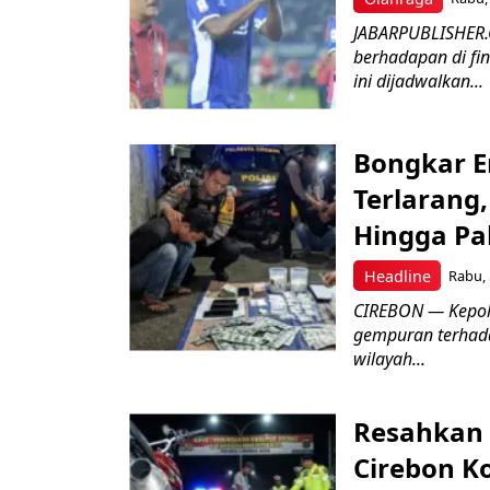
JABARPUBLISHER.
berhadapan di fin
ini dijadwalkan...
Bongkar E
Terlarang,
Hingga Pa
Headline
Rabu, 
​CIREBON — Kepoli
gempuran terhada
wilayah...
Resahkan 
Cirebon K