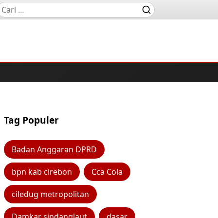
Tag Populer
Badan Anggaran DPRD
bpn kab cirebon
Cca Cola
ciledug metropolitan
Damkar sindanglaut
dasar