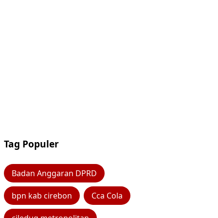
Tag Populer
Badan Anggaran DPRD
bpn kab cirebon
Cca Cola