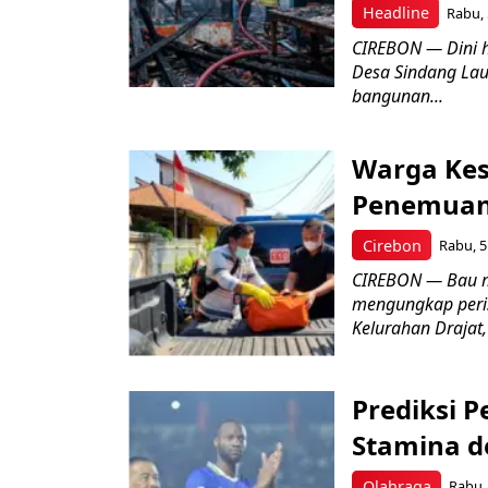
Headline
Rabu, 
CIREBON — Dini 
Desa Sindang La
bangunan...
Warga Kes
Penemuan
Cirebon
Rabu, 5
CIREBON — Bau me
mengungkap peri
Kelurahan Drajat,
Prediksi 
Stamina d
Olahraga
Rabu, 