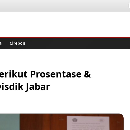
lisher
a
Cirebon
erikut Prosentase &
isdik Jabar