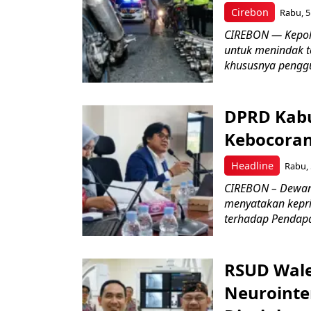
Cirebon
Rabu, 5
CIREBON — Kepoli
untuk menindak t
khususnya penggu
DPRD Kabu
Kebocoran 
Headline
Rabu, 
CIREBON – Dewan
menyatakan keprih
terhadap Pendapat
RSUD Wale
Neurointe