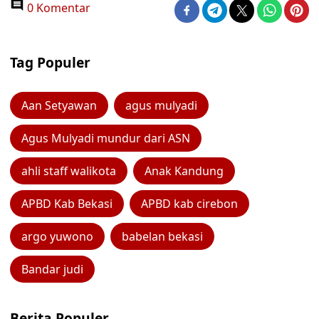
0 Komentar
Tag Populer
Aan Setyawan
agus mulyadi
Agus Mulyadi mundur dari ASN
ahli staff walikota
Anak Kandung
APBD Kab Bekasi
APBD kab cirebon
argo yuwono
babelan bekasi
Bandar judi
Berita Populer