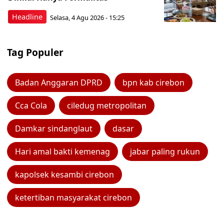
Headline
Selasa, 4 Agu 2026 - 15:25
Tag Populer
Badan Anggaran DPRD
bpn kab cirebon
Cca Cola
ciledug metropolitan
Damkar sindanglaut
dasar
Hari amal bakti kemenag
jabar paling rukun
kapolsek kesambi cirebon
ketertiban masyarakat cirebon