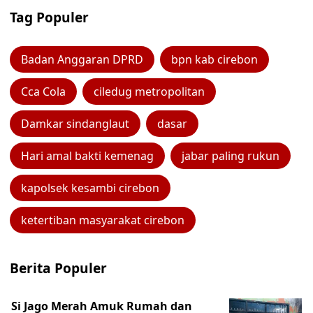
Tag Populer
Badan Anggaran DPRD
bpn kab cirebon
Cca Cola
ciledug metropolitan
Damkar sindanglaut
dasar
Hari amal bakti kemenag
jabar paling rukun
kapolsek kesambi cirebon
ketertiban masyarakat cirebon
Berita Populer
Si Jago Merah Amuk Rumah dan