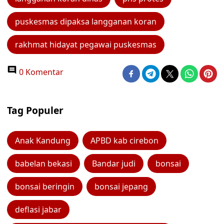
puskesmas dipaksa langganan koran
rakhmat hidayat pegawai puskesmas
0 Komentar
Tag Populer
Anak Kandung
APBD kab cirebon
babelan bekasi
Bandar judi
bonsai
bonsai beringin
bonsai jepang
deflasi jabar