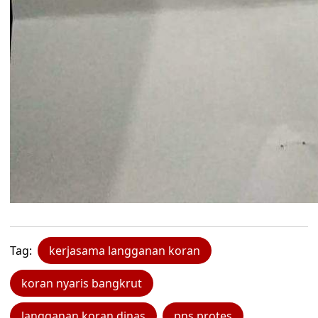
Tag:
kerjasama langganan koran
koran nyaris bangkrut
langganan koran dinas
pns protes