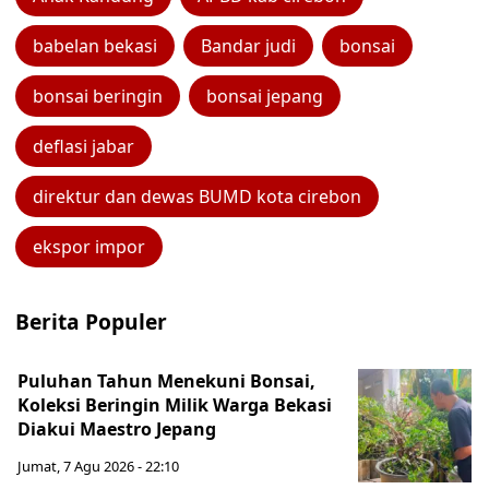
babelan bekasi
Bandar judi
bonsai
bonsai beringin
bonsai jepang
deflasi jabar
direktur dan dewas BUMD kota cirebon
ekspor impor
Berita Populer
Puluhan Tahun Menekuni Bonsai,
Koleksi Beringin Milik Warga Bekasi
Diakui Maestro Jepang
Jumat, 7 Agu 2026 - 22:10