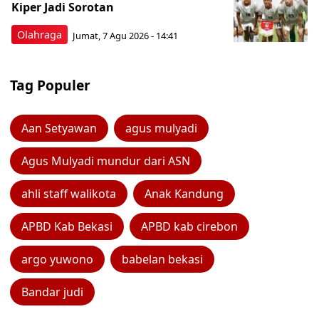
Kiper Jadi Sorotan
Olahraga
Jumat, 7 Agu 2026 - 14:41
Tag Populer
Aan Setyawan
agus mulyadi
Agus Mulyadi mundur dari ASN
ahli staff walikota
Anak Kandung
APBD Kab Bekasi
APBD kab cirebon
argo yuwono
babelan bekasi
Bandar judi