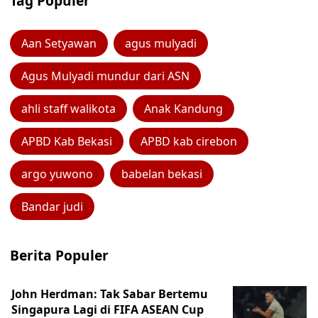
Tag Populer
Aan Setyawan
agus mulyadi
Agus Mulyadi mundur dari ASN
ahli staff walikota
Anak Kandung
APBD Kab Bekasi
APBD kab cirebon
argo yuwono
babelan bekasi
Bandar judi
Berita Populer
John Herdman: Tak Sabar Bertemu
Singapura Lagi di FIFA ASEAN Cup