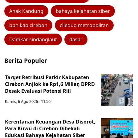
Anak Kandung
bahaya kejahatan siber
bpn kab cirebon
ciledug metropolitan
Damkar sindanglaut
dasar
Berita Populer
Target Retribusi Parkir Kabupaten
Cirebon Anjlok ke Rp1,6 Miliar, DPRD
Desak Evaluasi Potensi Riil
Kamis, 6 Agu 2026 - 11:56
Kerentanan Keuangan Desa Disorot,
Para Kuwu di Cirebon Dibekali
Edukasi Bahaya Kejahatan Siber