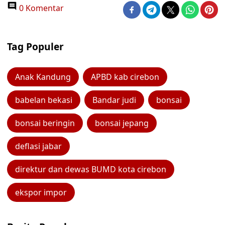
0 Komentar
Tag Populer
Anak Kandung
APBD kab cirebon
babelan bekasi
Bandar judi
bonsai
bonsai beringin
bonsai jepang
deflasi jabar
direktur dan dewas BUMD kota cirebon
ekspor impor