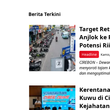
Berita Terkini
Target Ret
Anjlok ke 
Potensi Rii
Headline
Kamis,
CIREBON – Dewan
menyoroti tajam 
dan mengoptimal
Kerentana
Kuwu di C
Kejahatan