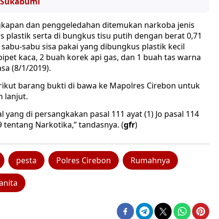
& Sukabumi
gkapan dan penggeledahan ditemukan narkoba jenis
plastik serta di bungkus tisu putih dengan berat 0,71
sabu-sabu sisa pakai yang dibungkus plastik kecil
pet kaca, 2 buah korek api gas, dan 1 buah tas warna
sa (8/1/2019).
erikut barang bukti di bawa ke Mapolres Cirebon untuk
 lanjut.
l yang di persangkakan pasal 111 ayat (1) Jo pasal 114
9 tentang Narkotika,” tandasnya. (
gfr
)
pesta
Polres Cirebon
Rumahnya
anita