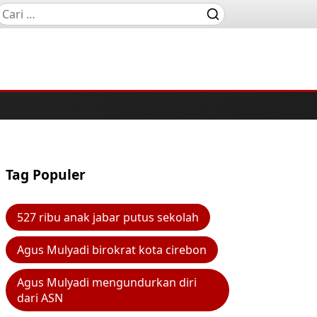
Tag Populer
527 ribu anak jabar putus sekolah
Agus Mulyadi birokrat kota cirebon
Agus Mulyadi mengundurkan diri
dari ASN