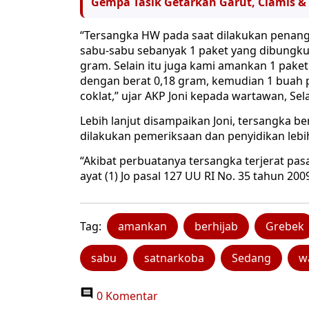
Gempa Tasik Getarkan Garut, Ciamis 
“Tersangka HW pada saat dilakukan penan
sabu-sabu sebanyak 1 paket yang dibungkus 
gram. Selain itu juga kami amankan 1 paket 
dengan berat 0,18 gram, kemudian 1 buah pi
coklat,” ujar AKP Joni kepada wartawan, Sela
Lebih lanjut disampaikan Joni, tersangka b
dilakukan pemeriksaan dan penyidikan lebih
“Akibat perbuatanya tersangka terjerat pasa
ayat (1) Jo pasal 127 UU RI No. 35 tahun 200
Tag:
amankan
berhijab
Grebek
sabu
satnarkoba
Sedang
w
0 Komentar