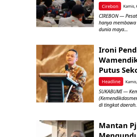
Cirebon
Kamis, 
CIREBON — Pesatn
hanya membawa k
dunia maya...
Ironi Pend
Wamendik
Putus Seko
Headline
Kamis,
SUKABUMI — Keme
(Kemendikdasmen)
di tingkat daerah.
Mantan Pj
Mengundur