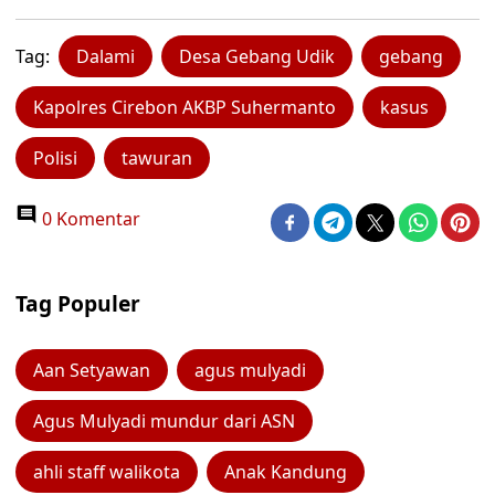
Tag:
Dalami
Desa Gebang Udik
gebang
Kapolres Cirebon AKBP Suhermanto
kasus
Polisi
tawuran
0 Komentar
Tag Populer
Aan Setyawan
agus mulyadi
Agus Mulyadi mundur dari ASN
ahli staff walikota
Anak Kandung