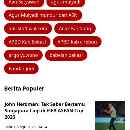
Aan Setyawan
agus mulyadi
Agus Mulyadi mundur dari ASN
ahli staff walikota
Anak Kandung
APBD Kab Bekasi
APBD kab cirebon
argo yuwono
babelan bekasi
Bandar judi
Berita Populer
John Herdman: Tak Sabar Bertemu
Singapura Lagi di FIFA ASEAN Cup
2026
Sabtu, 8 Agu 2026 - 14:24