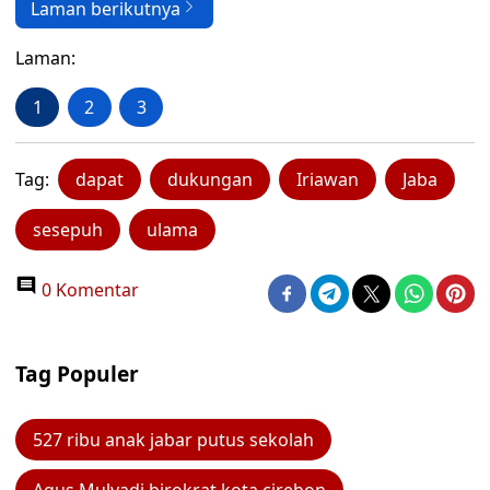
Laman berikutnya
Laman:
1
2
3
Tag:
dapat
dukungan
Iriawan
Jaba
sesepuh
ulama
0 Komentar
Tag Populer
527 ribu anak jabar putus sekolah