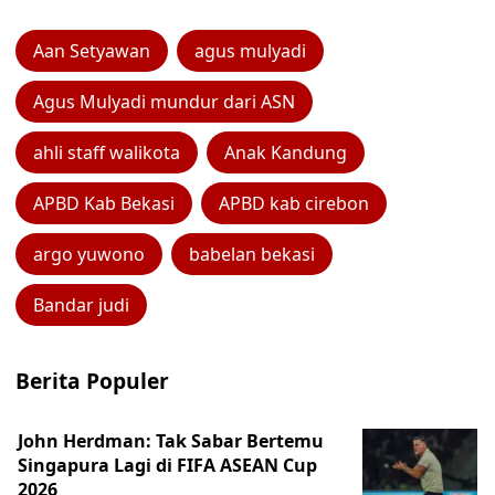
Aan Setyawan
agus mulyadi
Agus Mulyadi mundur dari ASN
ahli staff walikota
Anak Kandung
APBD Kab Bekasi
APBD kab cirebon
argo yuwono
babelan bekasi
Bandar judi
Berita Populer
John Herdman: Tak Sabar Bertemu
Singapura Lagi di FIFA ASEAN Cup
2026