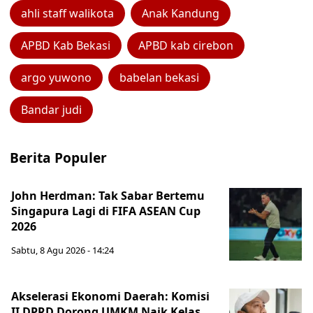
ahli staff walikota
Anak Kandung
APBD Kab Bekasi
APBD kab cirebon
argo yuwono
babelan bekasi
Bandar judi
Berita Populer
John Herdman: Tak Sabar Bertemu
Singapura Lagi di FIFA ASEAN Cup
2026
Sabtu, 8 Agu 2026 - 14:24
Akselerasi Ekonomi Daerah: Komisi
II DPRD Dorong UMKM Naik Kelas