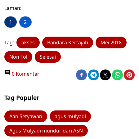
Laman:
1
2
Tag:
akses
Bandara Kertajati
Mei 2018
Non Tol
Selesai
0 Komentar
Tag Populer
Aan Setyawan
agus mulyadi
Agus Mulyadi mundur dari ASN