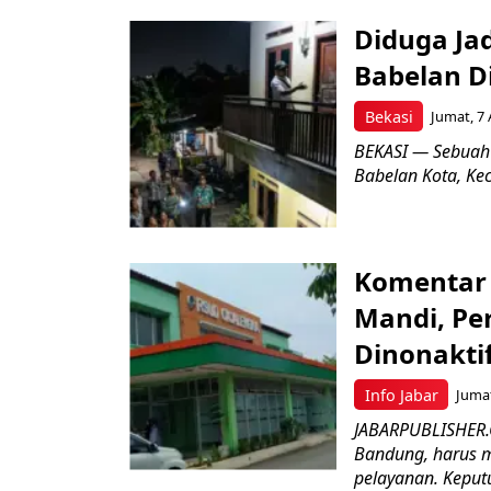
Diduga Ja
Babelan D
Bekasi
Jumat, 7 
BEKASI — Sebuah
Babelan Kota, Ke
Komentar 
Mandi, Pe
Dinonakti
Info Jabar
Jumat
JABARPUBLISHER.
Bandung, harus m
pelayanan. Keputu