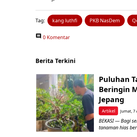
Tag:
kang luthfi
PKB NasDem
Q
0 Komentar
Berita Terkini
Puluhan T
Beringin 
Jepang
Artikel
Jumat, 7 
BEKASI — Bagi se
tanaman hias ber