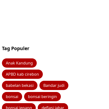
Tag Populer
Anak Kandung
APBD kab cirebon
babelan bekasi
Bandar judi
bonsai
bonsai beringin
bonsai jepang
deflasi jabar