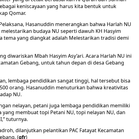
sebagai keniscayaan yang harus kita bentuk untuk
gkap Qomar.
 Pelaksana, Hasanuddin menerangkan bahwa Harlah NU
 melestarikan budaya NU seperti dawuh KH Hasyim
a tema yang diangkat adalah Melestarikan tradisi demi
g diwariskan Mbah Hasyim Asy’ari. Acara Harlah NU ini
 Kecamatan Gebang, untuk tahun depan di desa Gebang
an, lembaga pendidikan sangat tinggi, hal tersebut bisa
 1.500 orang. Hasanuddin menuturkan bahwa kreativitas
hadap NU.
angan nelayan, petani juga lembaga pendidikan memiliki
a yang membuat topi Petani NU, topi nelayan NU, dan
,” tuturnya.
droh, dilanjutkan pelantikan PAC Fatayat Kecamatan
ebang. (
gfr
)