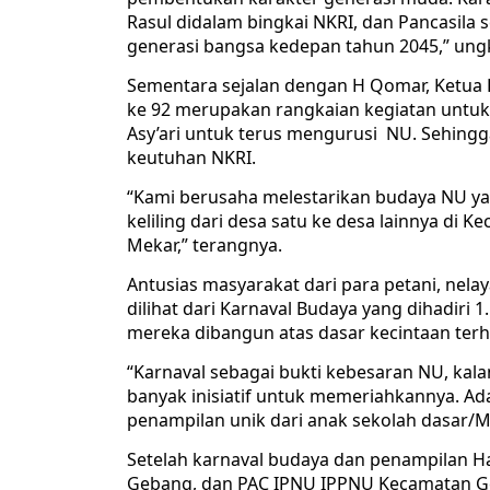
Rasul didalam bingkai NKRI, dan Pancasila 
generasi bangsa kedepan tahun 2045,” un
Sementara sejalan dengan H Qomar, Ketua
ke 92 merupakan rangkaian kegiatan untuk
Asy’ari untuk terus mengurusi NU. Sehingg
keutuhan NKRI.
“Kami berusaha melestarikan budaya NU yan
keliling dari desa satu ke desa lainnya di
Mekar,” terangnya.
Antusias masyarakat dari para petani, nelay
dilihat dari Karnaval Budaya yang dihadiri
mereka dibangun atas dasar kecintaan ter
“Karnaval sebagai bukti kebesaran NU, kal
banyak inisiatif untuk memeriahkannya. Ad
penampilan unik dari anak sekolah dasar/MI
Setelah karnaval budaya dan penampilan Ha
Gebang, dan PAC IPNU IPPNU Kecamatan G