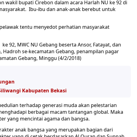
n wakil bupati Cirebon dalam acara Harlah NU ke 92 di
asyarakat. Ibu-ibu dan anak-anak berebut untuk
 pelawak tentu menyedot perhatian masyarakat
 ke 92, MWC NU Gebang beserta Ansor, Fatayat, dan
aya, Hadroh se-kecamatan Gebang, penampilan pagar
camatan Gebang, Minggu (4/2/2018)
kungan
Siliwangi Kabupaten Bekasi
dulian terhadap generasi muda akan pelestarian
i menghadapi berbagai macam tantangan global. Maka
kter yang mencintai agama dan bangsa.
akter anak bangsa yang merupakan bagian dari
kter yang di cetak berdasarkan Al Quran dan Sunnah