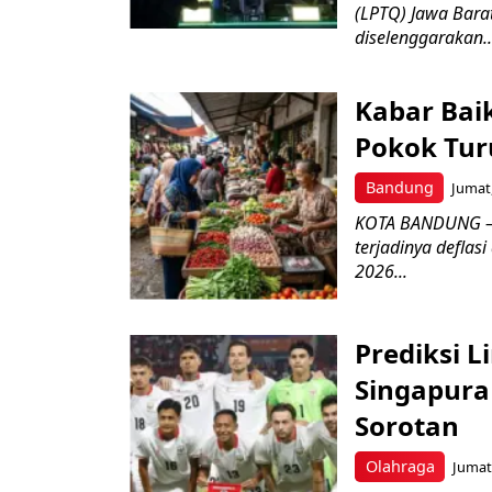
(LPTQ) Jawa Bara
diselenggarakan..
Kabar Bai
Pokok Turu
Bandung
Jumat,
KOTA BANDUNG – 
terjadinya deflas
2026...
Prediksi L
Singapura 
Sorotan
Olahraga
Jumat,