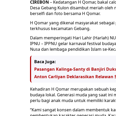
CIREBON
– Kedatangan H Qomar, bakal calo
Desa Gebang Kulon disambut meriah oleh m
berselfi dan foto bersama H Qomar.
H Qomar yang dikenal masyarakat sebagai
terkhusus kecamatan Gebang.
Dalam memperingati Hari Lahir (Harlah) NU
IPNU – IPPNU gelar karnaval festival bud
Nusa dan lembaga pendidikan Islam se-Ke
Baca Juga:
Pasangan Kalinga-Santy di Banjiri Du
Anton Carliyan Deklarasikan Relawan 
Kehadiran H Qomar merupakan sebuah kepe
budaya lokal. Generasi muda yang saat in
perlu bagi anak muda untuk memiliki kara
“Kami sangat konsen dalam membentuk kar
pembentukan karakter generasi muda. Kara