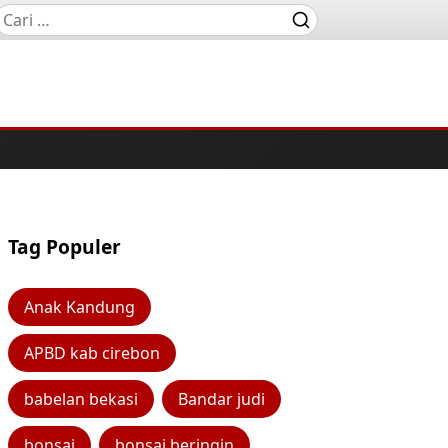
Tag Populer
Anak Kandung
APBD kab cirebon
babelan bekasi
Bandar judi
bonsai
bonsai beringin