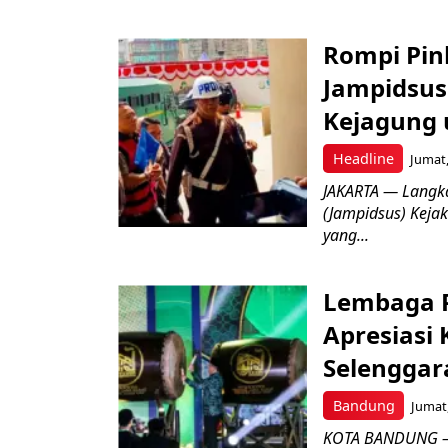
Rompi Pin
Jampidsus 
Kejagung 
Headline
Jumat,
JAKARTA — Langk
(Jampidsus) Kejak
yang...
Lembaga P
Apresiasi
Selenggar
Bandung
Jumat,
KOTA BANDUNG –