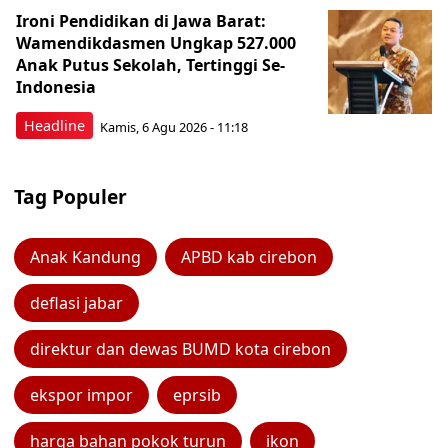
Ironi Pendidikan di Jawa Barat:
Wamendikdasmen Ungkap 527.000
Anak Putus Sekolah, Tertinggi Se-
Indonesia
Headline
Kamis, 6 Agu 2026 - 11:18
Tag Populer
Anak Kandung
APBD kab cirebon
deflasi jabar
direktur dan dewas BUMD kota cirebon
ekspor impor
eprsib
harga bahan pokok turun
ikon