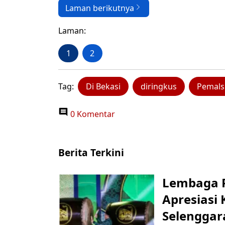
Laman berikutnya
Laman:
1
2
Tag:
Di Bekasi
diringkus
Pemals
0 Komentar
Berita Terkini
Lembaga P
Apresiasi
Selenggar