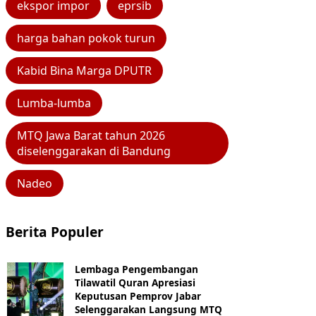
ekspor impor
eprsib
harga bahan pokok turun
Kabid Bina Marga DPUTR
Lumba-lumba
MTQ Jawa Barat tahun 2026
diselenggarakan di Bandung
Nadeo
Berita Populer
Lembaga Pengembangan
Tilawatil Quran Apresiasi
Keputusan Pemprov Jabar
Selenggarakan Langsung MTQ