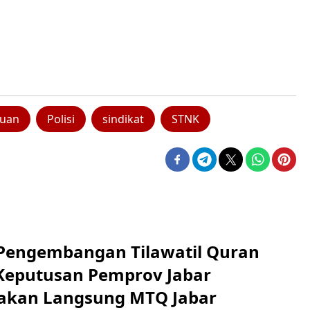
uan
Polisi
sindikat
STNK
engembangan Tilawatil Quran
 Keputusan Pemprov Jabar
akan Langsung MTQ Jabar