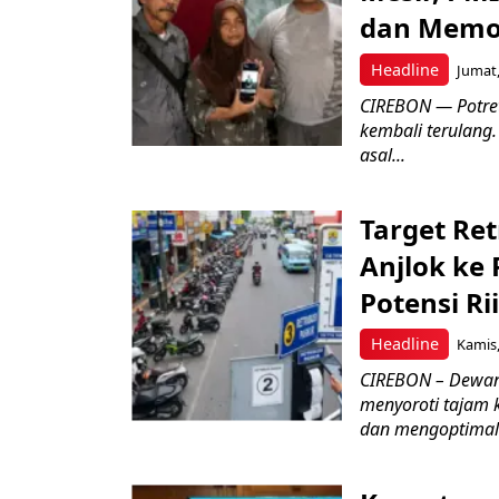
dan Memo
Headline
Jumat,
CIREBON — Potret
kembali terulang.
asal...
Target Ret
Anjlok ke 
Potensi Rii
Headline
Kamis,
CIREBON – Dewan
menyoroti tajam 
dan mengoptimal