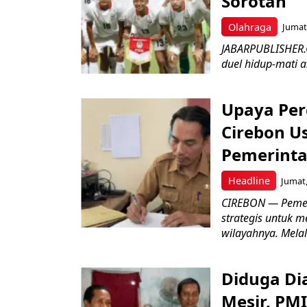
Sorotan
Olahraga
Jumat,
JABARPUBLISHER.
duel hidup-mati a
Upaya Per
Cirebon Us
Pemerinta
Headline
Jumat,
CIREBON — Pemer
strategis untuk m
wilayahnya. Melal
Diduga Dia
Mesir, PM