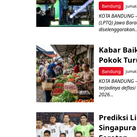
Bandung
Jumat,
KOTA BANDUNG –
(LPTQ) Jawa Bara
diselenggarakan..
Kabar Bai
Pokok Turu
Bandung
Jumat,
KOTA BANDUNG – 
terjadinya deflas
2026...
Prediksi L
Singapura 