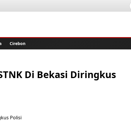
lisher
a
Cirebon
STNK Di Bekasi Diringkus