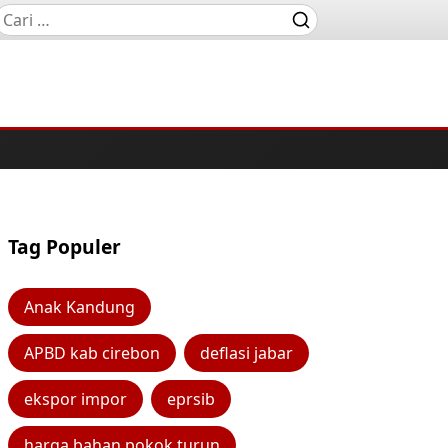
Tag Populer
Anak Kandung
APBD kab cirebon
deflasi jabar
ekspor impor
eprsib
harga bahan pokok turun