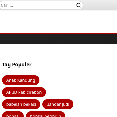
Tag Populer
Anak Kandung
APBD kab cirebon
babelan bekasi
Bandar judi
bonsai
bonsai beringin