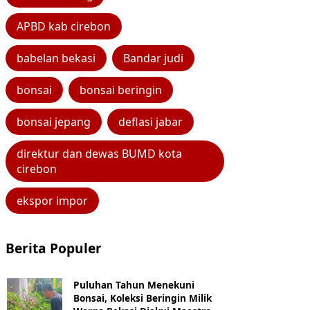
APBD kab cirebon
babelan bekasi
Bandar judi
bonsai
bonsai beringin
bonsai jepang
deflasi jabar
direktur dan dewas BUMD kota
cirebon
ekspor impor
Berita Populer
Puluhan Tahun Menekuni
Bonsai, Koleksi Beringin Milik