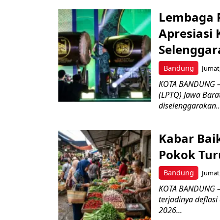
Lembaga P
Apresiasi
Selenggar
Bandung
Jumat,
KOTA BANDUNG –
(LPTQ) Jawa Bara
diselenggarakan..
Kabar Bai
Pokok Turu
Bandung
Jumat,
KOTA BANDUNG – 
terjadinya deflas
2026...