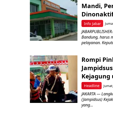
Mandi, Pe
Dinonakti
Info Jabar
Jumat
JABARPUBLISHER.
Bandung, harus m
pelayanan. Keputu
Rompi Pin
Jampidsus 
Kejagung 
Headline
Jumat,
JAKARTA — Langk
(Jampidsus) Kejak
yang...