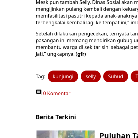
Meskipun tambah Selly, Dinas Sosial aka
mengijinkan pulang kembali dengan keluar
memfasilitasi pasutri kepada anak-anakny
terbengkalai kembali lagi ke tempat ini,” i
Setelah dilakukan pengecekan, ternyata tanah
pasangan ini memang mendirikan gubug unt
membantu warga di sekitar sini sebagai pe
Jati,” ungkapnya. (
gfr
)
Tag:
kunjungi
selly
Suhud
0 Komentar
Berita Terkini
Puluhan T