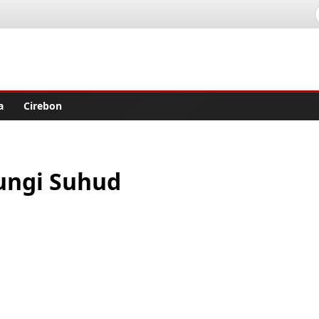
lisher
a
Cirebon
jungi Suhud