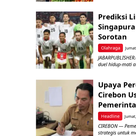
Prediksi L
Singapura 
Sorotan
Olahraga
Jumat,
JABARPUBLISHER.
duel hidup-mati a
Upaya Per
Cirebon Us
Pemerinta
Headline
Jumat,
CIREBON — Pemer
strategis untuk m