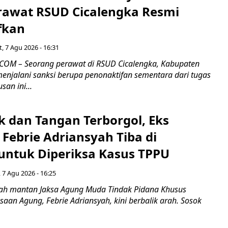
rawat RSUD Cicalengka Resmi
fkan
, 7 Agu 2026 - 16:31
COM – Seorang perawat di RSUD Cicalengka, Kabupaten
enjalani sanksi berupa penonaktifan sementara dari tugas
san ini...
k dan Tangan Terborgol, Eks
Febrie Adriansyah Tiba di
untuk Diperiksa Kasus TPPU
 7 Agu 2026 - 16:25
ah mantan Jaksa Agung Muda Tindak Pidana Khusus
saan Agung, Febrie Adriansyah, kini berbalik arah. Sosok