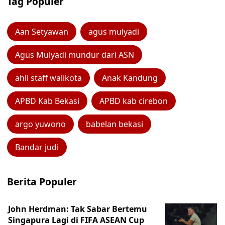
Tag Populer
Aan Setyawan
agus mulyadi
Agus Mulyadi mundur dari ASN
ahli staff walikota
Anak Kandung
APBD Kab Bekasi
APBD kab cirebon
argo yuwono
babelan bekasi
Bandar judi
Berita Populer
John Herdman: Tak Sabar Bertemu
Singapura Lagi di FIFA ASEAN Cup