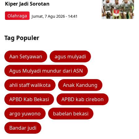
Kiper Jadi Sorotan
Olahraga
Jumat, 7 Agu 2026 - 14:41
Tag Populer
Aan Setyawan
agus mulyadi
Agus Mulyadi mundur dari ASN
ahli staff walikota
Anak Kandung
APBD Kab Bekasi
APBD kab cirebon
argo yuwono
babelan bekasi
Bandar judi