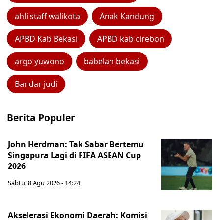
ahli staff walikota
Anak Kandung
APBD Kab Bekasi
APBD kab cirebon
argo yuwono
babelan bekasi
Bandar judi
Berita Populer
John Herdman: Tak Sabar Bertemu
Singapura Lagi di FIFA ASEAN Cup
2026
Sabtu, 8 Agu 2026 - 14:24
Akselerasi Ekonomi Daerah: Komisi