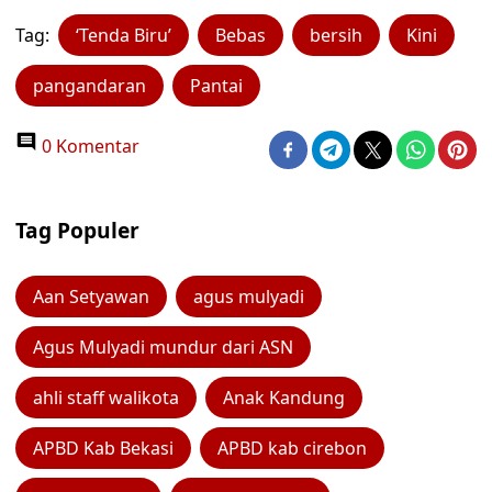
Tag:
‘Tenda Biru’
Bebas
bersih
Kini
pangandaran
Pantai
0 Komentar
Tag Populer
Aan Setyawan
agus mulyadi
Agus Mulyadi mundur dari ASN
ahli staff walikota
Anak Kandung
APBD Kab Bekasi
APBD kab cirebon