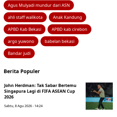
Agus Mulyadi mundur dari ASN
ahli staff walikota
Anak Kandung
APBD Kab Bekasi
APBD kab cirebon
argo yuwono
babelan bekasi
Bandar judi
Berita Populer
John Herdman: Tak Sabar Bertemu
Singapura Lagi di FIFA ASEAN Cup
2026
Sabtu, 8 Agu 2026 - 14:24