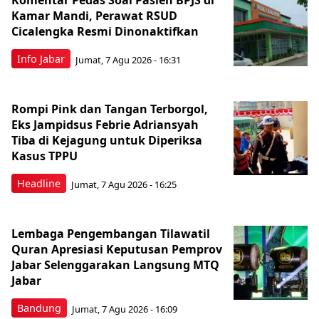
Komentar Pedas Soal Pasien BPJS di
Kamar Mandi, Perawat RSUD
Cicalengka Resmi Dinonaktifkan
Info Jabar
Jumat, 7 Agu 2026 - 16:31
Rompi Pink dan Tangan Terborgol,
Eks Jampidsus Febrie Adriansyah
Tiba di Kejagung untuk Diperiksa
Kasus TPPU
Headline
Jumat, 7 Agu 2026 - 16:25
Lembaga Pengembangan Tilawatil
Quran Apresiasi Keputusan Pemprov
Jabar Selenggarakan Langsung MTQ
Jabar
Bandung
Jumat, 7 Agu 2026 - 16:09