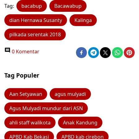
Tag:
bacabup
Bacawabup
dian Hernawa Susanty
Kalinga
pilkada serentak 2018
0 Komentar
Tag Populer
Aan Setyawan
agus mulyadi
Agus Mulyadi mundur dari ASN
ahli staff walikota
Anak Kandung
APBD Kab Bekasi
APBD kab cirebon