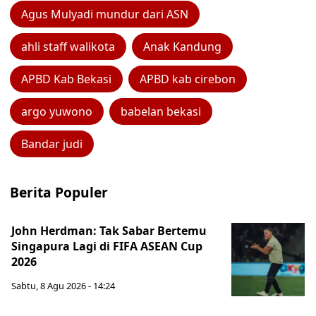
Agus Mulyadi mundur dari ASN
ahli staff walikota
Anak Kandung
APBD Kab Bekasi
APBD kab cirebon
argo yuwono
babelan bekasi
Bandar judi
Berita Populer
John Herdman: Tak Sabar Bertemu
Singapura Lagi di FIFA ASEAN Cup
2026
Sabtu, 8 Agu 2026 - 14:24