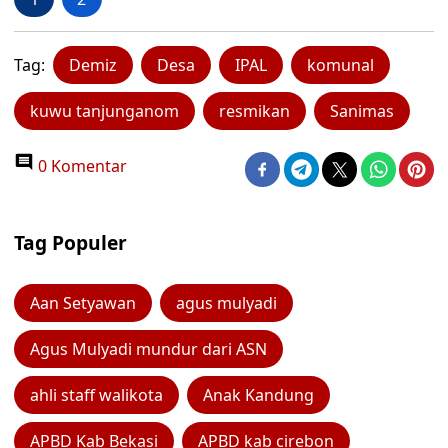
Tag:
Demiz
Desa
IPAL
komunal
kuwu tanjunganom
resmikan
Sanimas
0 Komentar
Tag Populer
Aan Setyawan
agus mulyadi
Agus Mulyadi mundur dari ASN
ahli staff walikota
Anak Kandung
APBD Kab Bekasi
APBD kab cirebon