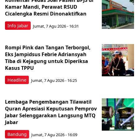
Komentar Pedas Soal Pasien BPJS di
Kamar Mandi, Perawat RSUD
Cicalengka Resmi Dinonaktifkan
Info Jabar
Jumat, 7 Agu 2026 - 16:31
Rompi Pink dan Tangan Terborgol,
Eks Jampidsus Febrie Adriansyah
Tiba di Kejagung untuk Diperiksa
Kasus TPPU
Headline
Jumat, 7 Agu 2026 - 16:25
Lembaga Pengembangan Tilawatil
Quran Apresiasi Keputusan Pemprov
Jabar Selenggarakan Langsung MTQ
Jabar
Bandung
Jumat, 7 Agu 2026 - 16:09