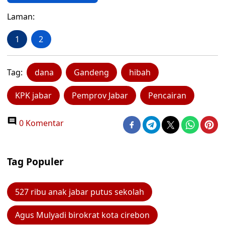
Laman:
1
2
Tag:
dana
Gandeng
hibah
KPK jabar
Pemprov Jabar
Pencairan
0 Komentar
Tag Populer
527 ribu anak jabar putus sekolah
Agus Mulyadi birokrat kota cirebon