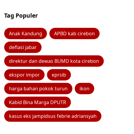
Tag Populer
Anak Kandung
APBD kab cirebon
deflasi jabar
direktur dan dewas BUMD kota cirebon
ekspor impor
eprsib
harga bahan pokok turun
ikon
Kabid Bina Marga DPUTR
kasus eks jampidsus febrie adriansyah