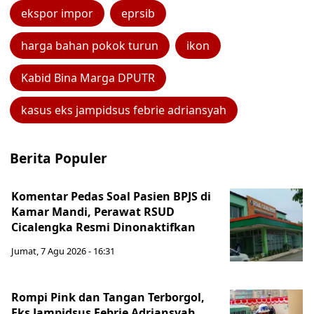
ekspor impor
eprsib
harga bahan pokok turun
ikon
Kabid Bina Marga DPUTR
kasus eks jampidsus febrie adriansyah
Berita Populer
Komentar Pedas Soal Pasien BPJS di
Kamar Mandi, Perawat RSUD
Cicalengka Resmi Dinonaktifkan
Jumat, 7 Agu 2026 - 16:31
Rompi Pink dan Tangan Terborgol,
Eks Jampidsus Febrie Adriansyah