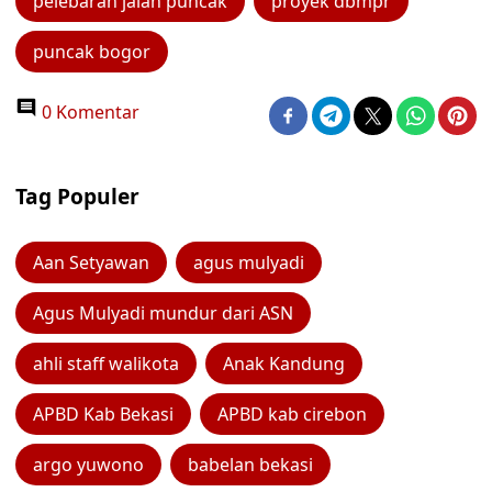
pelebaran jalan puncak
proyek dbmpr
puncak bogor
0 Komentar
Tag Populer
Aan Setyawan
agus mulyadi
Agus Mulyadi mundur dari ASN
ahli staff walikota
Anak Kandung
APBD Kab Bekasi
APBD kab cirebon
argo yuwono
babelan bekasi