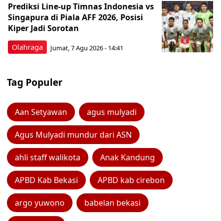
Prediksi Line-up Timnas Indonesia vs
Singapura di Piala AFF 2026, Posisi
Kiper Jadi Sorotan
Olahraga
Jumat, 7 Agu 2026 - 14:41
Tag Populer
Aan Setyawan
agus mulyadi
Agus Mulyadi mundur dari ASN
ahli staff walikota
Anak Kandung
APBD Kab Bekasi
APBD kab cirebon
argo yuwono
babelan bekasi