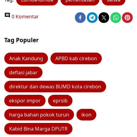
0 Komentar
Tag Populer
Anak Kandung
APBD kab cirebon
deflasi jabar
direktur dan dewas BUMD kota cirebon
ekspor impor
eprsib
harga bahan pokok turun
ikon
Kabid Bina Marga DPUTR