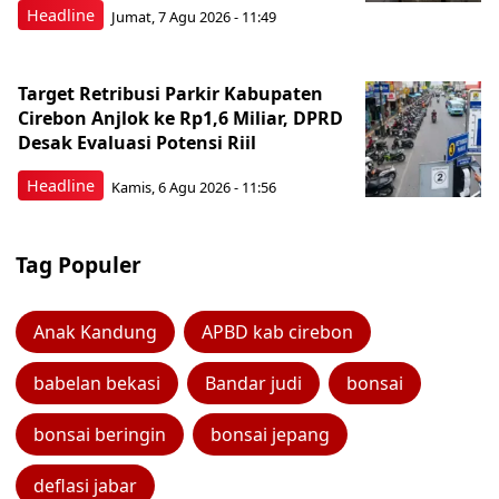
Headline
Jumat, 7 Agu 2026 - 11:49
Target Retribusi Parkir Kabupaten
Cirebon Anjlok ke Rp1,6 Miliar, DPRD
Desak Evaluasi Potensi Riil
Headline
Kamis, 6 Agu 2026 - 11:56
Tag Populer
Anak Kandung
APBD kab cirebon
babelan bekasi
Bandar judi
bonsai
bonsai beringin
bonsai jepang
deflasi jabar