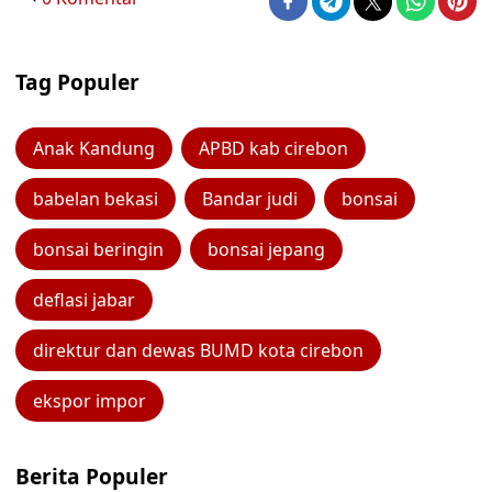
Tag Populer
Anak Kandung
APBD kab cirebon
babelan bekasi
Bandar judi
bonsai
bonsai beringin
bonsai jepang
deflasi jabar
direktur dan dewas BUMD kota cirebon
ekspor impor
Berita Populer