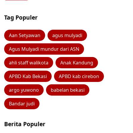
Tag Populer
Aan Setyawan
agus mulyadi
Agus Mulyadi mundur dari ASN
ahli staff walikota
Anak Kandung
APBD Kab Bekasi
APBD kab cirebon
argo yuwono
babelan bekasi
Bandar judi
Berita Populer