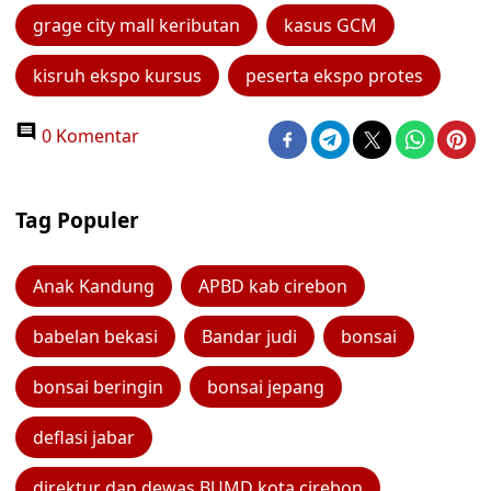
grage city mall keributan
kasus GCM
kisruh ekspo kursus
peserta ekspo protes
0 Komentar
Tag Populer
Anak Kandung
APBD kab cirebon
babelan bekasi
Bandar judi
bonsai
bonsai beringin
bonsai jepang
deflasi jabar
direktur dan dewas BUMD kota cirebon