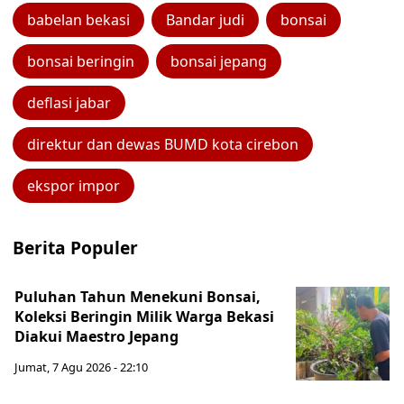
babelan bekasi
Bandar judi
bonsai
bonsai beringin
bonsai jepang
deflasi jabar
direktur dan dewas BUMD kota cirebon
ekspor impor
Berita Populer
Puluhan Tahun Menekuni Bonsai,
Koleksi Beringin Milik Warga Bekasi
Diakui Maestro Jepang
Jumat, 7 Agu 2026 - 22:10