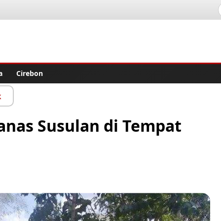
lisher
a
Cirebon
k
nas Susulan di Tempat