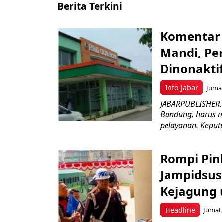
Berita Terkini
Komentar 
Mandi, Pe
Dinonakti
Info Jabar
Jumat
JABARPUBLISHER.
Bandung, harus m
pelayanan. Keputu
Rompi Pin
Jampidsus 
Kejagung 
Headline
Jumat,