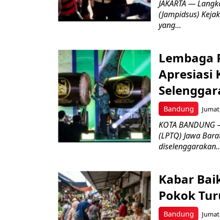
JAKARTA — Langk
(Jampidsus) Kejak
yang...
Lembaga P
Apresiasi
Selenggar
Bandung
Jumat,
KOTA BANDUNG –
(LPTQ) Jawa Bara
diselenggarakan..
Kabar Bai
Pokok Turu
Bandung
Jumat,