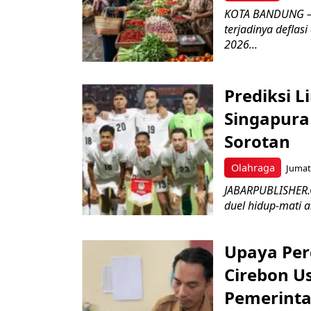
KOTA BANDUNG – 
terjadinya deflas
2026...
Prediksi L
Singapura 
Sorotan
Olahraga
Jumat,
JABARPUBLISHER.
duel hidup-mati a
Upaya Per
Cirebon Us
Pemerinta