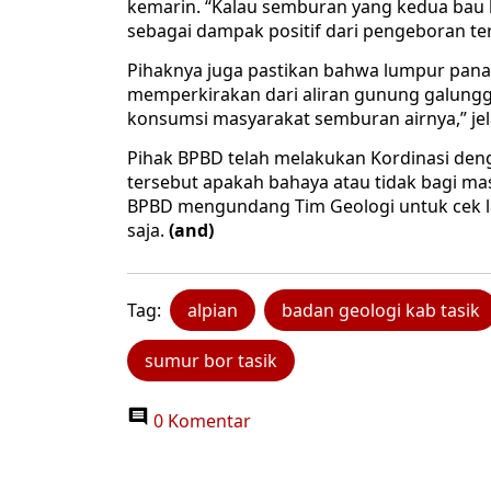
kemarin. “Kalau semburan yang kedua bau 
sebagai dampak positif dari pengeboran te
Pihaknya juga pastikan bahwa lumpur panas t
memperkirakan dari aliran gunung galungg
konsumsi masyarakat semburan airnya,” jel
Pihak BPBD telah melakukan Kordinasi de
tersebut apakah bahaya atau tidak bagi ma
BPBD mengundang Tim Geologi untuk cek lan
saja.
(and)
Tag:
alpian
badan geologi kab tasik
sumur bor tasik
0 Komentar