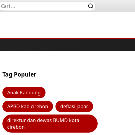
Tag Populer
Anak Kandung
APBD kab cirebon
deflasi jabar
direktur dan dewas BUMD kota
cirebon