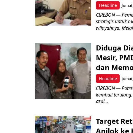
Headline
Jumat,
CIREBON — Pemer
strategis untuk m
wilayahnya. Melal
Diduga Dia
Mesir, PM
dan Memo
Headline
Jumat,
CIREBON — Potret
kembali terulang.
asal...
Target Ret
Anjlok ke 