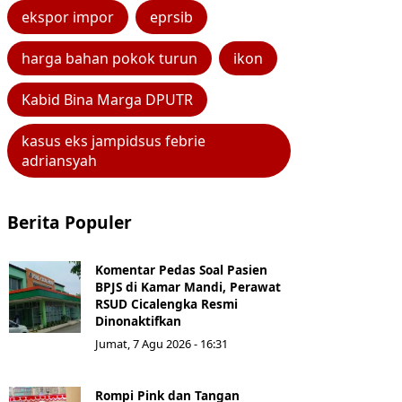
ekspor impor
eprsib
harga bahan pokok turun
ikon
Kabid Bina Marga DPUTR
kasus eks jampidsus febrie
adriansyah
Berita Populer
Komentar Pedas Soal Pasien
BPJS di Kamar Mandi, Perawat
RSUD Cicalengka Resmi
Dinonaktifkan
Jumat, 7 Agu 2026 - 16:31
Rompi Pink dan Tangan