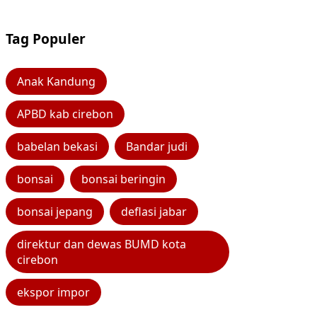
Tag Populer
Anak Kandung
APBD kab cirebon
babelan bekasi
Bandar judi
bonsai
bonsai beringin
bonsai jepang
deflasi jabar
direktur dan dewas BUMD kota
cirebon
ekspor impor