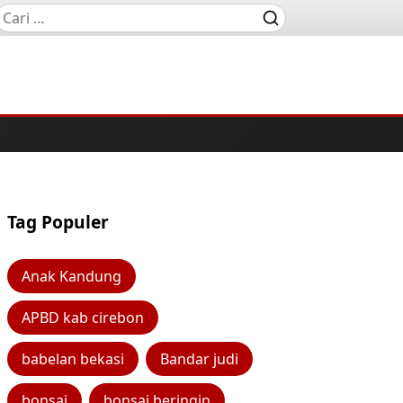
Tag Populer
Anak Kandung
APBD kab cirebon
babelan bekasi
Bandar judi
bonsai
bonsai beringin