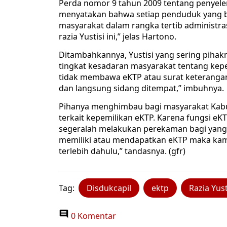
Perda nomor 9 tahun 2009 tentang penyele
menyatakan bahwa setiap penduduk yang b
masyarakat dalam rangka tertib administr
razia Yustisi ini,” jelas Hartono.
Ditambahkannya, Yustisi yang sering piha
tingkat kesadaran masyarakat tentang kepe
tidak membawa eKTP atau surat keterangan 
dan langsung sidang ditempat,” imbuhnya.
Pihanya menghimbau bagi masyarakat Kabu
terkait kepemilikan eKTP. Karena fungsi eK
segeralah melakukan perekaman bagi yan
memiliki atau mendapatkan eKTP maka kam
terlebih dahulu,” tandasnya. (gfr)
Tag:
Disdukcapil
ektp
Razia Yust
0 Komentar