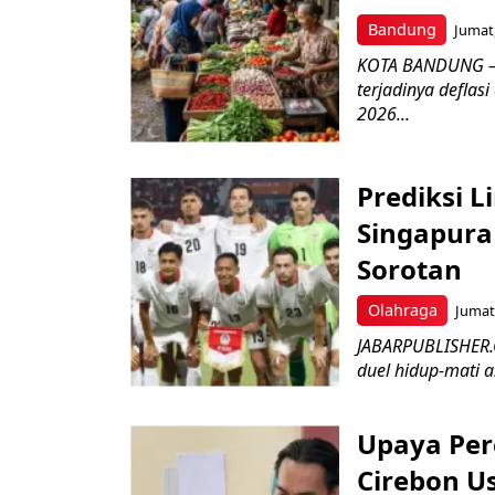
Bandung
Jumat,
KOTA BANDUNG – 
terjadinya deflas
2026...
Prediksi L
Singapura 
Sorotan
Olahraga
Jumat,
JABARPUBLISHER.
duel hidup-mati a
Upaya Per
Cirebon Us