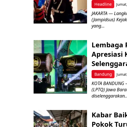
Headline
Jumat,
JAKARTA — Langk
(Jampidsus) Kejak
yang...
Lembaga P
Apresiasi
Selenggar
Bandung
Jumat,
KOTA BANDUNG –
(LPTQ) Jawa Bara
diselenggarakan..
Kabar Bai
Pokok Turu