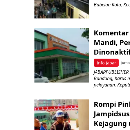
Babelan Kota, Ke
Komentar 
Mandi, Pe
Dinonakti
Info Jabar
Jumat
JABARPUBLISHER.
Bandung, harus m
pelayanan. Keputu
Rompi Pin
Jampidsus 
Kejagung 