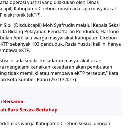
zia operasi yustisi yang dilakukan oleh Dinas
capil) Kabupaten Cirebon, masih ada saja masyatakat
 elektronik (eKTP).
Sipil (Disdukcapil) Moh Syafrudin melalui Kepala Seksi
da Bidang Pelayanan Pendaftaran Penduduk, Hartono
 bulan April lalu warga masyarakat Kabupaten Cirebon
TP sebanyak 103 penduduk. Razia Yustisi kali ini hanya
membawa eKTP.
ustisi ini ada sedikit kesadaran masyarakat akan
sama mengalami kenaikan kesadaran akan pembuatan
ring tidak memiliki atau membawa eKTP tersebut,” kata
tan Kota Sumber, Rabu (25/10/2017).
ui Bersama
ah Baru Secara Bertahap
 terkhusus warga Kabupaten Cirebon sesuai dengan