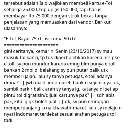
tersebut adalah Ia diwajibkan membeli kartu e-Tol
seharga 25.000, top up (isi) 50.000, tapi harus
membayar Rp 75.000 dengan struk bekas tanpa
penjelasan yang memuaskan dari vendor. Berikut
ulasannya:
“E-Tol, Bayar 75 rb, isi cuma 50 rb”
=====================
gini ceritanya, kemarin, Senin (23/10/2017) sy mau
masuk tol kanci, tp tdk diperbolehkan karena hrs pke
e’toll. sy pun mundur karena emng blm punya e toll.
bahkan 2 mbl di belakang sy pun putar balik utk
memberi jalan. lalu sy tanya petugas, e’toll adanya
dmna? || jwb dia di indomaret, bank n sejenisnya. ok,
sambil parkir balik arah sy tanya lg, katanya di setiap
pintu tol digratisin/dijual kartunya pak? || sdh abis
pak, kita jg gk boleh jual. || ok, sy pun emnggan
memperpanjang krna khawatir macet. lalu sy melaju n
nyari indomaret terdekat sesuai arahan petugas tol
tadi.
–