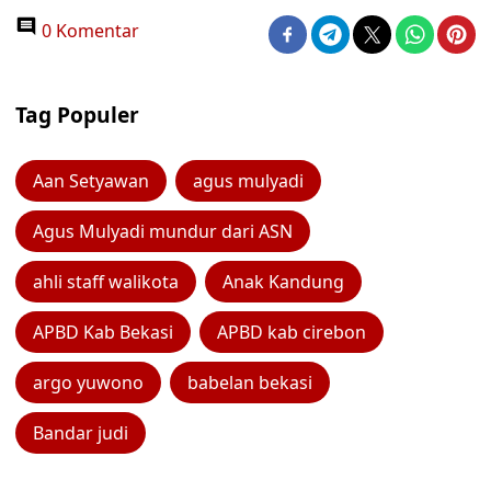
0 Komentar
Tag Populer
Aan Setyawan
agus mulyadi
Agus Mulyadi mundur dari ASN
ahli staff walikota
Anak Kandung
APBD Kab Bekasi
APBD kab cirebon
argo yuwono
babelan bekasi
Bandar judi