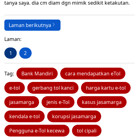
tanya saya. dia cm diam dgn mimik sedikit ketakutan.
Laman berikutnya
Laman:
1
2
Tag:
Bank Mandiri
cara mendapatkan eTol
e-tol
gerbang tol kanci
harga kartu e-tol
jasamarga
jenis e-Tol
kasus jasamarga
kendala e-tol
korupsi jasamarga
Pengguna e-Tol kecewa
tol cipali