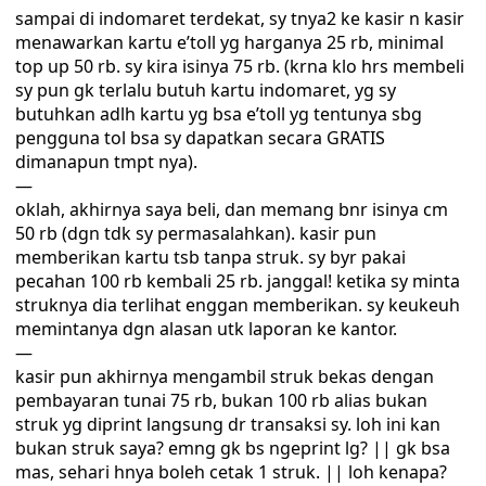
sampai di indomaret terdekat, sy tnya2 ke kasir n kasir
menawarkan kartu e’toll yg harganya 25 rb, minimal
top up 50 rb. sy kira isinya 75 rb. (krna klo hrs membeli
sy pun gk terlalu butuh kartu indomaret, yg sy
butuhkan adlh kartu yg bsa e’toll yg tentunya sbg
pengguna tol bsa sy dapatkan secara GRATIS
dimanapun tmpt nya).
—
oklah, akhirnya saya beli, dan memang bnr isinya cm
50 rb (dgn tdk sy permasalahkan). kasir pun
memberikan kartu tsb tanpa struk. sy byr pakai
pecahan 100 rb kembali 25 rb. janggal! ketika sy minta
struknya dia terlihat enggan memberikan. sy keukeuh
memintanya dgn alasan utk laporan ke kantor.
—
kasir pun akhirnya mengambil struk bekas dengan
pembayaran tunai 75 rb, bukan 100 rb alias bukan
struk yg diprint langsung dr transaksi sy. loh ini kan
bukan struk saya? emng gk bs ngeprint lg? || gk bsa
mas, sehari hnya boleh cetak 1 struk. || loh kenapa?