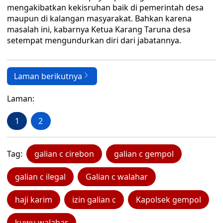
mengakibatkan kekisruhan baik di pemerintah desa
maupun di kalangan masyarakat. Bahkan karena
masalah ini, kabarnya Ketua Karang Taruna desa
setempat mengundurkan diri dari jabatannya.
Laman berikutnya
Laman:
1
2
Tag:
galian c cirebon
galian c gempol
galian c ilegal
Galian c walahar
haji karim
izin galian c
Kapolsek gempol
kuwu walahar