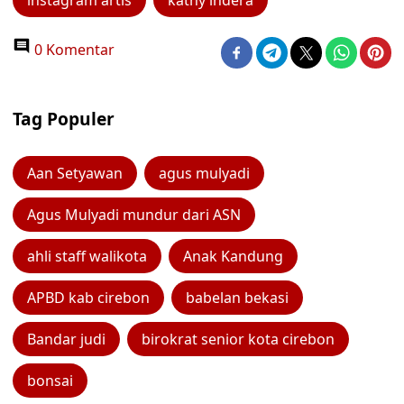
instagram artis
kathy indera
0 Komentar
Tag Populer
Aan Setyawan
agus mulyadi
Agus Mulyadi mundur dari ASN
ahli staff walikota
Anak Kandung
APBD kab cirebon
babelan bekasi
Bandar judi
birokrat senior kota cirebon
bonsai