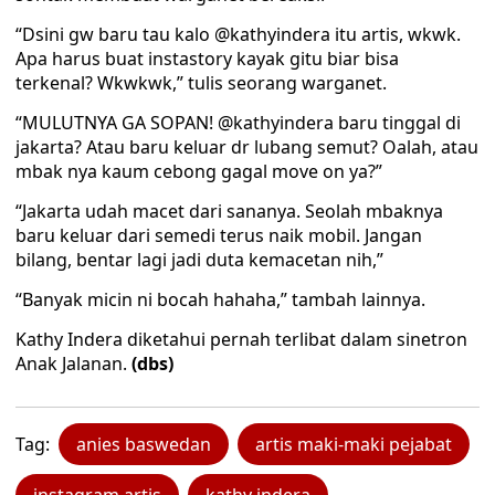
“Dsini gw baru tau kalo @kathyindera itu artis, wkwk.
Apa harus buat instastory kayak gitu biar bisa
terkenal? Wkwkwk,” tulis seorang warganet.
“MULUTNYA GA SOPAN! @kathyindera baru tinggal di
jakarta? Atau baru keluar dr lubang semut? Oalah, atau
mbak nya kaum cebong gagal move on ya?”
“Jakarta udah macet dari sananya. Seolah mbaknya
baru keluar dari semedi terus naik mobil. Jangan
bilang, bentar lagi jadi duta kemacetan nih,”
“Banyak micin ni bocah hahaha,” tambah lainnya.
Kathy Indera diketahui pernah terlibat dalam sinetron
Anak Jalanan.
(dbs)
Tag:
anies baswedan
artis maki-maki pejabat