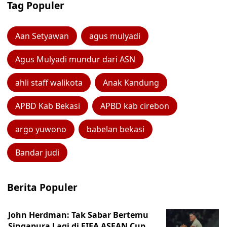
Tag Populer
Aan Setyawan
agus mulyadi
Agus Mulyadi mundur dari ASN
ahli staff walikota
Anak Kandung
APBD Kab Bekasi
APBD kab cirebon
argo yuwono
babelan bekasi
Bandar judi
Berita Populer
John Herdman: Tak Sabar Bertemu
Singapura Lagi di FIFA ASEAN Cup