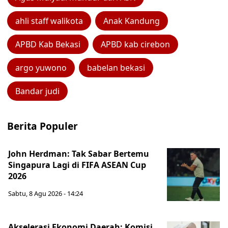
ahli staff walikota
Anak Kandung
APBD Kab Bekasi
APBD kab cirebon
argo yuwono
babelan bekasi
Bandar judi
Berita Populer
John Herdman: Tak Sabar Bertemu
Singapura Lagi di FIFA ASEAN Cup
2026
Sabtu, 8 Agu 2026 - 14:24
Akselerasi Ekonomi Daerah: Komisi