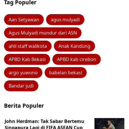
Tag Populer
Aan Setyawan
agus mulyadi
Agus Mulyadi mundur dari ASN
ahli staff walikota
Anak Kandung
APBD Kab Bekasi
APBD kab cirebon
argo yuwono
babelan bekasi
Bandar judi
Berita Populer
John Herdman: Tak Sabar Bertemu
Singapura Lagi di FIFA ASEAN Cup