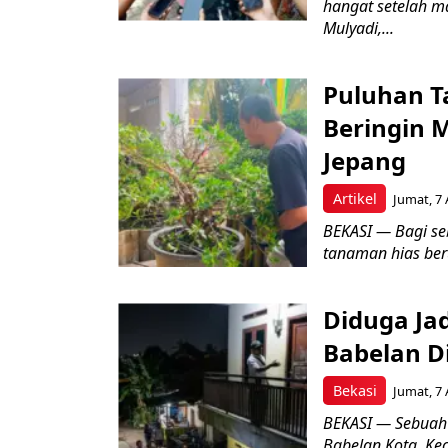
hangat setelah ma
Mulyadi,...
Puluhan T
Beringin 
Jepang
Artikel
Jumat, 7 
BEKASI — Bagi se
tanaman hias ber
Diduga Ja
Babelan D
Bekasi
Jumat, 7 
BEKASI — Sebuah
Babelan Kota, Ke