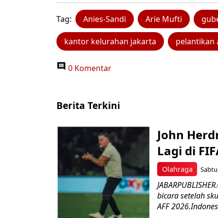
Tag:
Anies-Sandi
Arie Mufti
gube
kantor kelurahan jakarta
pelantikan 
0 Komentar
Berita Terkini
John Herd
Lagi di FI
Olahraga
Sabtu,
JABARPUBLISHER.C
bicara setelah sk
AFF 2026.Indonesi