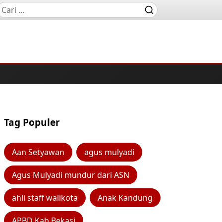
Tag Populer
Aan Setyawan
agus mulyadi
Agus Mulyadi mundur dari ASN
ahli staff walikota
Anak Kandung
APBD Kab Bekasi