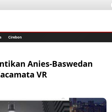
lisher
a
Cirebon
antikan Anies-Baswedan
Kacamata VR