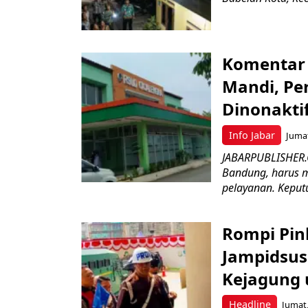
Komentar 
Mandi, Pe
Dinonakti
Info Jabar
Jumat
JABARPUBLISHER.
Bandung, harus m
pelayanan. Keputu
Rompi Pin
Jampidsus 
Kejagung 
Headline
Jumat,