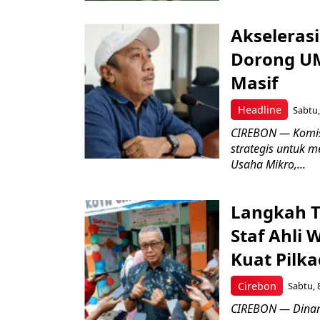
Akseleras
Dorong UM
Masif
Headline
Sabtu,
CIREBON — Komis
strategis untuk
Usaha Mikro,...
Langkah T
Staf Ahli 
Kuat Pilk
Cirebon
Sabtu, 
CIREBON — Dinami