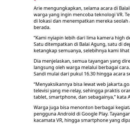
Arie mengungkapkan, selama acara di Bala
warga yang ingin mencoba teknologi VR. T
di lokasi dan menempatkan mereka seolah 
berada.
“Kami nyiapin lebih dari lima kamera high de
Satu ditempatkan di Balai Agung, satu di d
ketangkap semuanya, selebihnya kami lihat ko
Dia menjelaskan, semua tayangan yang direk
langsung oleh warga melalui berbagai cara
Sandi mulai dari pukul 16.30 hingga acara se
“Menyaksikannya bisa lewat web jakarta.go.i
televisi yang me-relay, sehingga praktis ora
tablet, smartphone, dan sebagainya,” kata A
Warga juga bisa menonton berbagai kegiatan
pengguna Android di Google Play. Tayangan d
kacamata VR, hingga smartphone yang dip