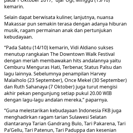
pada 1 Oktober 2017,” ujar Ugi, Minggu (15/10)
kemarin.
Selain dapat berwisata kuliner, lanjutnya, nuansa
Makassar pun semakin terasa dengan adanya hiburan
musik, ragam permainan anak dan pertunjukan
kebudayaan.
“Pada Sabtu (14/10) kemarin, Vidi Aldiano sukses
menutup rangkaian The Downtown Walk Festival
dengan meriah membawakan hits andalannya yaitu
Cemburu Menguras Hati, Terbenar, Status Palsu dan
lagu lainnya. Sebelumnya penampilan Harvey
Malaiholo (23 September), Once Mekel (30 September)
dan Ruth Sahanaya (7 Oktober) juga turut mengisi
akhir pekan pengunjung setiap pukul 20.00 WIB
dengan lagu-lagu andalan mereka,” paparnya.
“Guna melestarikan kebudayaan Indonesia FKB juga
menghadirkan ragam tarian Sulawesi Selatan
diantaranya Tarian Gandrang Bulo, Tari Pakarena, Tari
Pa’Gellu, Tari Patenun, Tari Paduppa dan kesenian