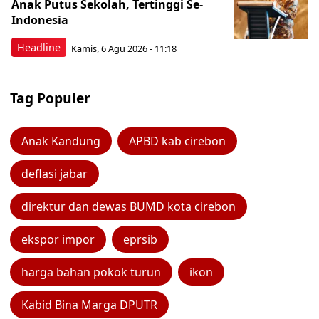
Anak Putus Sekolah, Tertinggi Se-
Indonesia
Headline
Kamis, 6 Agu 2026 - 11:18
Tag Populer
Anak Kandung
APBD kab cirebon
deflasi jabar
direktur dan dewas BUMD kota cirebon
ekspor impor
eprsib
harga bahan pokok turun
ikon
Kabid Bina Marga DPUTR