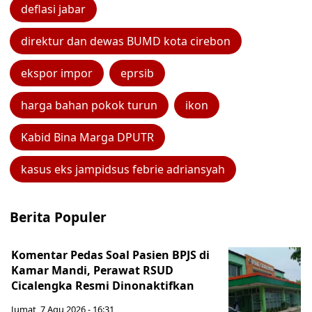
deflasi jabar
direktur dan dewas BUMD kota cirebon
ekspor impor
eprsib
harga bahan pokok turun
ikon
Kabid Bina Marga DPUTR
kasus eks jampidsus febrie adriansyah
Berita Populer
Komentar Pedas Soal Pasien BPJS di
Kamar Mandi, Perawat RSUD
Cicalengka Resmi Dinonaktifkan
Jumat, 7 Agu 2026 - 16:31