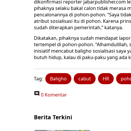
dikonfirmasi reporter jabarpublisher.com
pihaknya selaku bakal calon tidak merasa 
pencalonannya di pohon-pohon. “Saya tid
atribut sosialisasi itu di pohon. Karena pr
sudah diterapkan pemerintah,” katanya.
Dikatakan, pihaknya sudah mendapat lapora
tertempel di pohon-pohon. “Alhamdulillah, 
inisiatif mencabut baligho sosialisasi say
butuh hidup, kalau di paku-paku yang ada k
Tag:
Baligho
cabut
HR
poh
0 Komentar
Berita Terkini