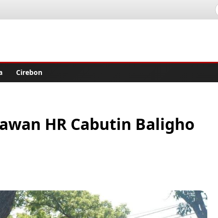
lisher
a
Cirebon
awan HR Cabutin Baligho