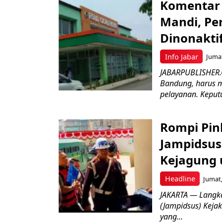
Komentar 
Mandi, Pe
Dinonakti
Info Jabar
Jumat
JABARPUBLISHER.
Bandung, harus m
pelayanan. Keputu
Rompi Pin
Jampidsus 
Kejagung 
Headline
Jumat,
JAKARTA — Langk
(Jampidsus) Kejak
yang...