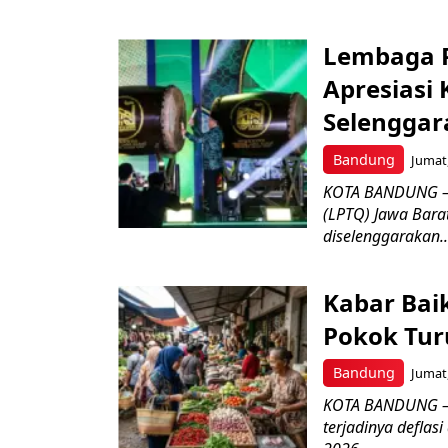
Lembaga P
Apresiasi
Selenggar
Bandung
Jumat,
KOTA BANDUNG –
(LPTQ) Jawa Bara
diselenggarakan..
Kabar Bai
Pokok Turu
Bandung
Jumat,
KOTA BANDUNG – 
terjadinya deflas