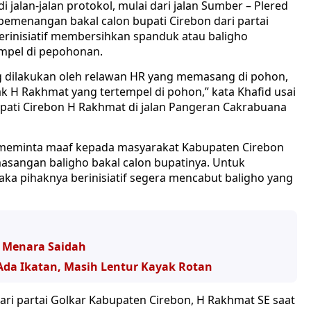
jalan-jalan protokol, mulai dari jalan Sumber – Plered
m pemenangan bakal calon bupati Cirebon dari partai
erinisiatif membersihkan spanduk atau baligho
tempel di pepohonan.
 dilakukan oleh relawan HR yang memasang di pohon,
k H Rakhmat yang tertempel di pohon,” kata Khafid usai
bupati Cirebon H Rakhmat di jalan Pangeran Cakrabuana
a meminta maaf kepada masyarakat Kabupaten Cirebon
asangan baligho bakal calon bupatinya. Untuk
aka pihaknya berinisiatif segera mencabut baligho yang
g Menara Saidah
Ada Ikatan, Masih Lentur Kayak Rotan
dari partai Golkar Kabupaten Cirebon, H Rakhmat SE saat