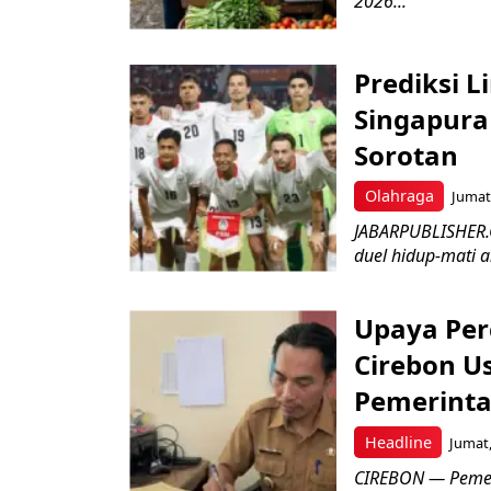
2026...
Prediksi L
Singapura 
Sorotan
Olahraga
Jumat,
JABARPUBLISHER.
duel hidup-mati a
Upaya Per
Cirebon Us
Pemerinta
Headline
Jumat,
CIREBON — Pemer