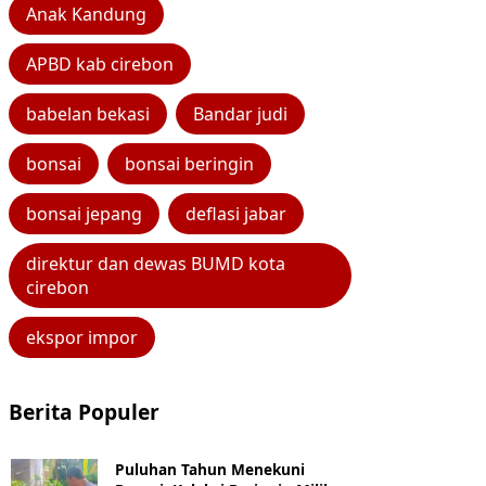
Anak Kandung
APBD kab cirebon
babelan bekasi
Bandar judi
bonsai
bonsai beringin
bonsai jepang
deflasi jabar
direktur dan dewas BUMD kota
cirebon
ekspor impor
Berita Populer
Puluhan Tahun Menekuni