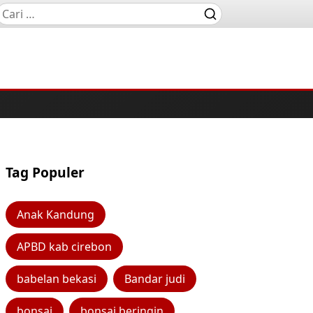
Tag Populer
Anak Kandung
APBD kab cirebon
babelan bekasi
Bandar judi
bonsai
bonsai beringin