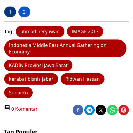
1
2
Tag:
ahmad heryawan
IMAGE 2017
Indonesia Middle East Annual Gathering on
Economy
KADIN Provinsi Jawa Barat
kerabat bisnis jabar
Ridwan Hassan
Sunarko
0 Komentar
Tag Populer