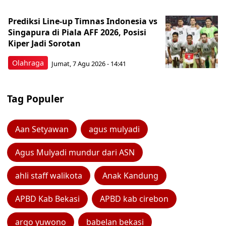
Prediksi Line-up Timnas Indonesia vs
Singapura di Piala AFF 2026, Posisi
Kiper Jadi Sorotan
Olahraga
Jumat, 7 Agu 2026 - 14:41
Tag Populer
Aan Setyawan
agus mulyadi
Agus Mulyadi mundur dari ASN
ahli staff walikota
Anak Kandung
APBD Kab Bekasi
APBD kab cirebon
argo yuwono
babelan bekasi