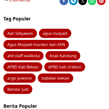
0 Komentar
Tag Populer
Aan Setyawan
agus mulyadi
Agus Mulyadi mundur dari ASN
ahli staff walikota
Anak Kandung
APBD Kab Bekasi
APBD kab cirebon
argo yuwono
babelan bekasi
Bandar judi
Berita Populer