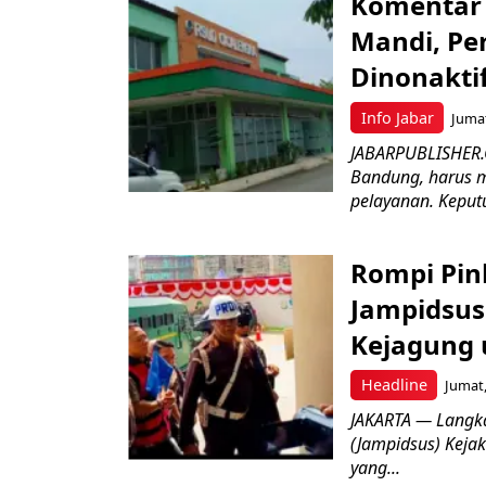
Komentar 
Mandi, Pe
Dinonakti
Info Jabar
Jumat
JABARPUBLISHER.
Bandung, harus m
pelayanan. Keputu
Rompi Pin
Jampidsus 
Kejagung 
Headline
Jumat,
JAKARTA — Langk
(Jampidsus) Kejak
yang...