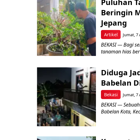
Puluhan T
Beringin 
Jepang
Artikel
Jumat, 7 
BEKASI — Bagi se
tanaman hias ber
Diduga Ja
Babelan D
Bekasi
Jumat, 7 
BEKASI — Sebuah
Babelan Kota, Ke