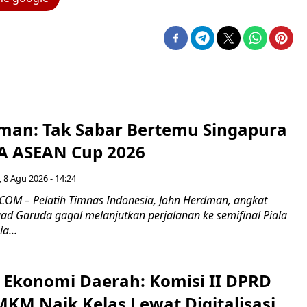
man: Tak Sabar Bertemu Singapura
FA ASEAN Cup 2026
 8 Agu 2026 - 14:24
OM – Pelatih Timnas Indonesia, John Herdman, angkat
uad Garuda gagal melanjutkan perjalanan ke semifinal Piala
a...
i Ekonomi Daerah: Komisi II DPRD
KM Naik Kelas Lewat Digitalisasi