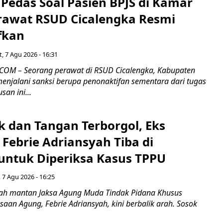
Pedas Soal Pasien BPJS di Kamar
rawat RSUD Cicalengka Resmi
fkan
, 7 Agu 2026 - 16:31
COM – Seorang perawat di RSUD Cicalengka, Kabupaten
enjalani sanksi berupa penonaktifan sementara dari tugas
san ini...
k dan Tangan Terborgol, Eks
Febrie Adriansyah Tiba di
untuk Diperiksa Kasus TPPU
 7 Agu 2026 - 16:25
ah mantan Jaksa Agung Muda Tindak Pidana Khusus
saan Agung, Febrie Adriansyah, kini berbalik arah. Sosok