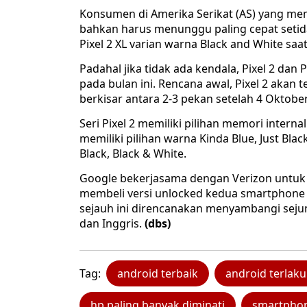
Konsumen di Amerika Serikat (AS) yang membe
bahkan harus menunggu paling cepat setid
Pixel 2 XL varian warna Black and White saat 
Padahal jika tidak ada kendala, Pixel 2 dan 
pada bulan ini. Rencana awal, Pixel 2 akan 
berkisar antara 2-3 pekan setelah 4 Oktobe
Seri Pixel 2 memiliki pilihan memori intern
memiliki pilihan warna Kinda Blue, Just Blac
Black, Black & White.
Google bekerjasama dengan Verizon untuk p
membeli versi unlocked kedua smartphone ter
sejauh ini direncanakan menyambangi sejuml
dan Inggris.
(dbs)
Tag:
android terbaik
android terlaku
hp paling banyak diminati
smartphon