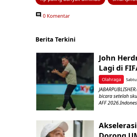
0 Komentar
Berita Terkini
John Herd
Lagi di FI
Olahraga
Sabtu,
JABARPUBLISHER.C
bicara setelah sk
AFF 2026.Indonesi
Akseleras
Dorong UM