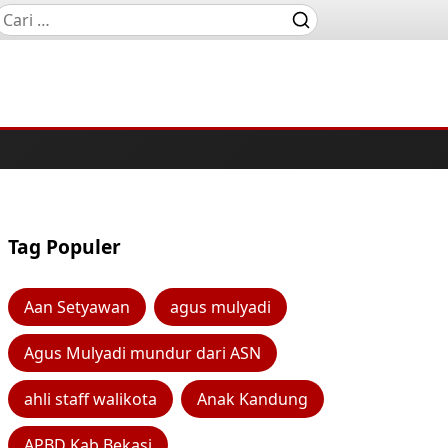
Tag Populer
Aan Setyawan
agus mulyadi
Agus Mulyadi mundur dari ASN
ahli staff walikota
Anak Kandung
APBD Kab Bekasi