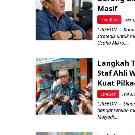
Masif
Headline
Sabtu,
CIREBON — Komis
strategis untuk
Usaha Mikro,...
Langkah T
Staf Ahli 
Kuat Pilk
Cirebon
Sabtu, 
CIREBON — Dinami
hangat setelah ma
Mulyadi,...