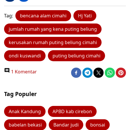
Tag:
bencana alam cimahi
Hj Yati
jumlah rumah yang kena puting beliung
kerusakan rumah puting beliung cimahi
ondi kuswandi
puting beliung cimahi
1 Komentar
Tag Populer
Anak Kandung
APBD kab cirebon
babelan bekasi
Bandar judi
bonsai