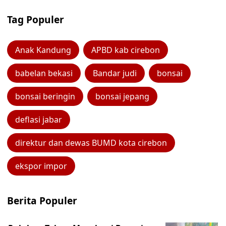
Tag Populer
Anak Kandung
APBD kab cirebon
babelan bekasi
Bandar judi
bonsai
bonsai beringin
bonsai jepang
deflasi jabar
direktur dan dewas BUMD kota cirebon
ekspor impor
Berita Populer