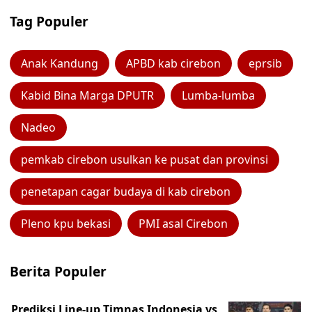
Tag Populer
Anak Kandung
APBD kab cirebon
eprsib
Kabid Bina Marga DPUTR
Lumba-lumba
Nadeo
pemkab cirebon usulkan ke pusat dan provinsi
penetapan cagar budaya di kab cirebon
Pleno kpu bekasi
PMI asal Cirebon
Berita Populer
Prediksi Line-up Timnas Indonesia vs