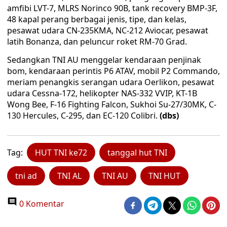
amfibi LVT-7, MLRS Norinco 90B, tank recovery BMP-3F,
48 kapal perang berbagai jenis, tipe, dan kelas,
pesawat udara CN-235KMA, NC-212 Aviocar, pesawat
latih Bonanza, dan peluncur roket RM-70 Grad.
Sedangkan TNI AU menggelar kendaraan penjinak
bom, kendaraan perintis P6 ATAV, mobil P2 Commando,
meriam penangkis serangan udara Oerlikon, pesawat
udara Cessna-172, helikopter NAS-332 VVIP, KT-1B
Wong Bee, F-16 Fighting Falcon, Sukhoi Su-27/30MK, C-
130 Hercules, C-295, dan EC-120 Colibri.
(dbs)
Tag:
HUT TNI ke72
tanggal hut TNI
tni ad
TNI AL
TNI AU
TNI HUT
0 Komentar