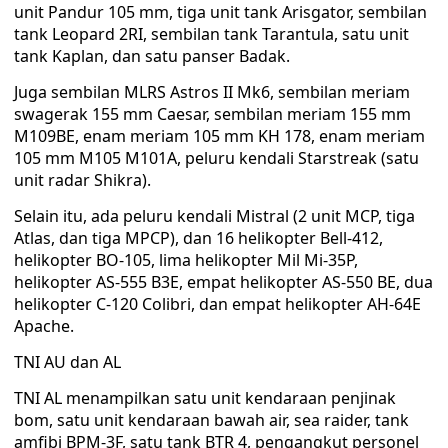
unit Pandur 105 mm, tiga unit tank Arisgator, sembilan
tank Leopard 2RI, sembilan tank Tarantula, satu unit
tank Kaplan, dan satu panser Badak.
Juga sembilan MLRS Astros II Mk6, sembilan meriam
swagerak 155 mm Caesar, sembilan meriam 155 mm
M109BE, enam meriam 105 mm KH 178, enam meriam
105 mm M105 M101A, peluru kendali Starstreak (satu
unit radar Shikra).
Selain itu, ada peluru kendali Mistral (2 unit MCP, tiga
Atlas, dan tiga MPCP), dan 16 helikopter Bell-412,
helikopter BO-105, lima helikopter Mil Mi-35P,
helikopter AS-555 B3E, empat helikopter AS-550 BE, dua
helikopter C-120 Colibri, dan empat helikopter AH-64E
Apache.
TNI AU dan AL
TNI AL menampilkan satu unit kendaraan penjinak
bom, satu unit kendaraan bawah air, sea raider, tank
amfibi BPM-3F, satu tank BTR 4, pengangkut personel